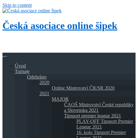
Skip to content
Česká asociace online šipek
Přidej se k nám a buď také online!
Úvod
Turnaje
Odehráno
2020
Online Mistrovství ČR/SR 2020
2021
MAJOR
ČAOŠ Mistrovství České republiky
a Slovenska 2021
Tipsport premier league 2021
PLAY-OFF Tipsport Premier
League 2021
16. kolo Tipsport Premier
League 2021