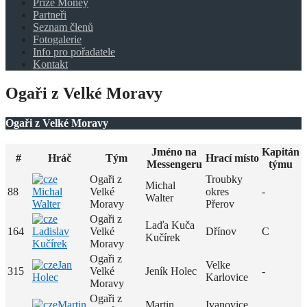
Prize Money
Partneři
Seznam členů
Fotogalerie
Info pro pořadatele
Kontakt
Ogaři z Velké Moravy
Ogaři z Velké Moravy
Jméno na
Kapitán
#
Hráč
Tým
Hrací místo
Messengeru
týmu
Ogaři z
Troubky
Michal
88
Michal
Velké
okres
-
Walter
Walter
Moravy
Přerov
Ogaři z
Laďa Kuča
164
Ladislav
Velké
Dřínov
C
Kučírek
Kučírek
Moravy
Ogaři z
Jan
Velke
315
Velké
Jeník Holec
-
Holec
Karlovice
Moravy
Ogaři z
Martin
Martin
Ivanovice