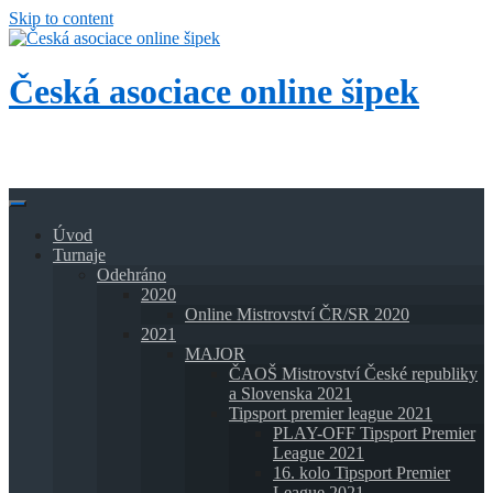
Skip to content
Česká asociace online šipek
Přidej se k nám a buď také online!
Úvod
Turnaje
Odehráno
2020
Online Mistrovství ČR/SR 2020
2021
MAJOR
ČAOŠ Mistrovství České republiky
a Slovenska 2021
Tipsport premier league 2021
PLAY-OFF Tipsport Premier
League 2021
16. kolo Tipsport Premier
League 2021