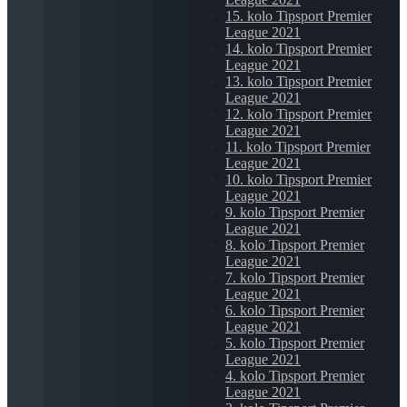
15. kolo Tipsport Premier
League 2021
14. kolo Tipsport Premier
League 2021
13. kolo Tipsport Premier
League 2021
12. kolo Tipsport Premier
League 2021
11. kolo Tipsport Premier
League 2021
10. kolo Tipsport Premier
League 2021
9. kolo Tipsport Premier
League 2021
8. kolo Tipsport Premier
League 2021
7. kolo Tipsport Premier
League 2021
6. kolo Tipsport Premier
League 2021
5. kolo Tipsport Premier
League 2021
4. kolo Tipsport Premier
League 2021