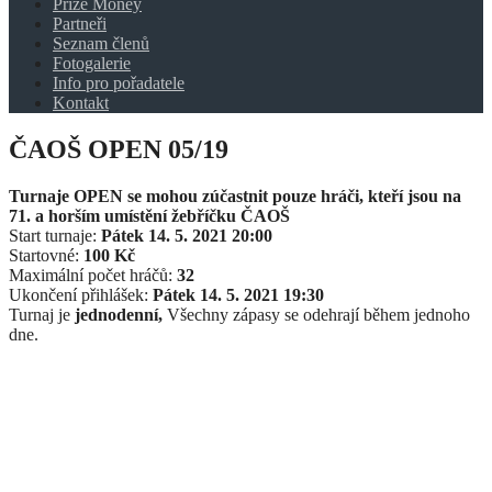
Prize Money
Partneři
Seznam členů
Fotogalerie
Info pro pořadatele
Kontakt
ČAOŠ OPEN 05/19
Turnaje OPEN se mohou zúčastnit pouze hráči, kteří jsou na
71. a horším umístění žebříčku ČAOŠ
Start turnaje:
Pátek 14. 5. 2021 20:00
Startovné:
100 Kč
Maximální počet hráčů:
32
Ukončení přihlášek:
Pátek 14. 5. 2021 19:30
Turnaj je
jednodenní,
Všechny zápasy se odehrají během jednoho
dne.