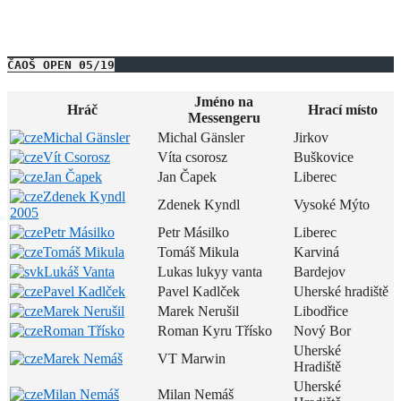
ČAOŠ OPEN 05/19
Jméno na
Hráč
Hrací místo
Messengeru
Michal Gänsler
Michal Gänsler
Jirkov
Vít Csorosz
Víta csorosz
Buškovice
Jan Čapek
Jan Čapek
Liberec
Zdenek Kyndl
Zdenek Kyndl
Vysoké Mýto
2005
Petr Másilko
Petr Másilko
Liberec
Tomáš Mikula
Tomáš Mikula
Karviná
Lukáš Vanta
Lukas lukyy vanta
Bardejov
Pavel Kadlček
Pavel Kadlček
Uherské hradiště
Marek Nerušil
Marek Nerušil
Libodřice
Roman Třísko
Roman Kyru Třísko
Nový Bor
Uherské
Marek Nemáš
VT Marwin
Hradiště
Uherské
Milan Nemáš
Milan Nemáš