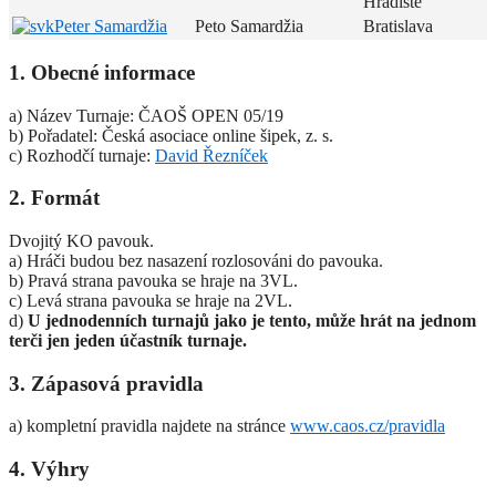
Hradiště
Peter Samardžia
Peto Samardžia
Bratislava
1. Obecné informace
a) Název Turnaje: ČAOŠ OPEN 05/19
b) Pořadatel: Česká asociace online šipek, z. s.
c) Rozhodčí turnaje:
David Řezníček
2. Formát
Dvojitý KO pavouk.
a) Hráči budou bez nasazení rozlosováni do pavouka.
b) Pravá strana pavouka se hraje na 3VL.
c) Levá strana pavouka se hraje na 2VL.
d)
U jednodenních turnajů jako je tento, může
hrát na jednom
terči jen jeden účastník turnaje
.
3. Zápasová pravidla
a) kompletní pravidla najdete na stránce
www.caos.cz/pravidla
4. Výhry