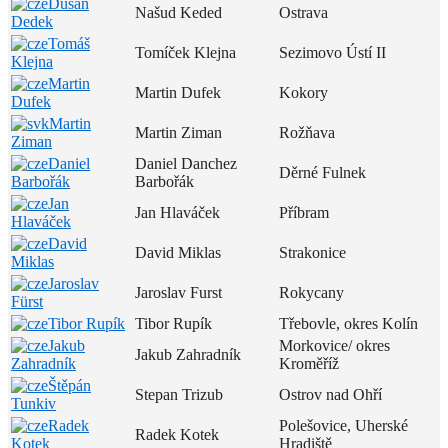
Dušan
Našud Keded
Ostrava
Dedek
Tomáš
Tomíček Klejna
Sezimovo Ústí II
Klejna
Martin
Martin Dufek
Kokory
Dufek
Martin
Martin Ziman
Rožňava
Ziman
Daniel
Daniel Danchez
Děrné Fulnek
Barbořák
Barbořák
Jan
Jan Hlaváček
Příbram
Hlaváček
David
David Miklas
Strakonice
Miklas
Jaroslav
Jaroslav Furst
Rokycany
Fürst
Tibor Rupík
Tibor Rupík
Třebovle, okres Kolín
Jakub
Morkovice/ okres
Jakub Zahradník
Zahradník
Kroměříž
Štěpán
Stepan Trizub
Ostrov nad Ohří
Tunkiv
Radek
Polešovice, Uherské
Radek Kotek
Kotek
Hradiště