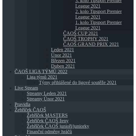
3. kolo Tipsport Premier
League 2021
2. kolo Tipsport Premier
League 2021
1. kolo Tipsport Premier
League 2021
ČAOŠ CUP 2021
ČAOŠ TROPHY 2021
ČAOŠ GRAND PRIX 2021
Leden 2021
Únor 2021
Březen 2021
Duben 2021
ČAOŠ LIGA TÝMŮ 2022
Liga týmů 2021
Týmy přihlášené do ligové soutěže 2021
Live Stream
Streamy Leden 2021
Streamy Únor 2021
Pravidla
Žebříček ČAOŠ
Žebříček MASTERS
Žebříček ČAOŠ ženy
Žebříček ČAOŠ junioři/juniorky
Finanční odměny hráčů