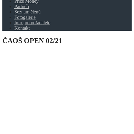
Prize Money
Partneři
Seznam členů
Fotogalerie
Info pro pořadatele
Kontakt
ČAOŠ OPEN 02/21