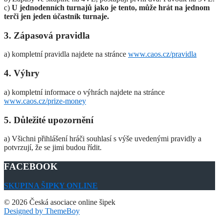
c)
U jednodenních turnajů jako je tento, může
hrát na jednom
terči jen jeden účastník turnaje
.
3. Zápasová pravidla
a) kompletní pravidla najdete na stránce
www.caos.cz/pravidla
4. Výhry
a) kompletní informace o výhrách najdete na stránce
www.caos.cz/prize-money
5. Důležité upozornění
a) Všichni přihlášení hráči souhlasí s výše uvedenými pravidly a
potvrzují, že se jimi budou řídit.
FACEBOOK
SKUPINA ŠIPKY ONLINE
© 2026 Česká asociace online šipek
Designed by ThemeBoy