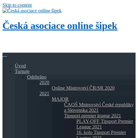
Skip to content
Česká asociace online šipek
Přidej se k nám a buď také online!
Úvod
Turnaje
Odehráno
2020
Online Mistrovství ČR/SR 2020
2021
MAJOR
ČAOŠ Mistrovství České republiky
a Slovenska 2021
Tipsport premier league 2021
PLAY-OFF Tipsport Premier
League 2021
16. kolo Tipsport Premier
League 2021