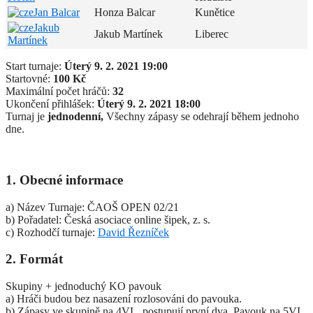
Jan Balcar
Honza Balcar
Kunětice
Jakub
Jakub Martínek
Liberec
Martínek
Start turnaje:
Úterý 9. 2. 2021 19:00
Startovné:
100 Kč
Maximální počet hráčů:
32
Ukončení přihlášek:
Úterý 9. 2. 2021 18:00
Turnaj je
jednodenní,
Všechny zápasy se odehrají během jednoho
dne.
1. Obecné informace
a) Název Turnaje: ČAOŠ OPEN 02/21
b) Pořadatel: Česká asociace online šipek, z. s.
c) Rozhodčí turnaje:
David Řezníček
2. Formát
Skupiny + jednoduchý KO pavouk
a) Hráči budou bez nasazení rozlosováni do pavouka.
b) Zápasy ve skupině na 4VL, postupují první dva. Pavouk na 5VL.