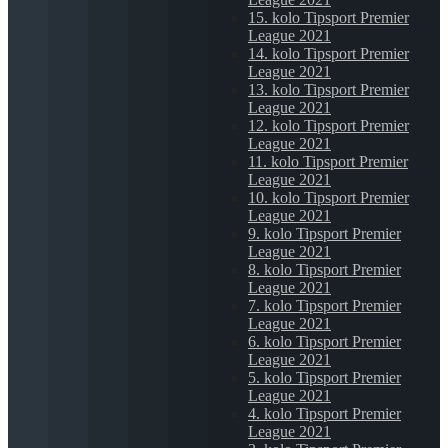
15. kolo Tipsport Premier
League 2021
14. kolo Tipsport Premier
League 2021
13. kolo Tipsport Premier
League 2021
12. kolo Tipsport Premier
League 2021
11. kolo Tipsport Premier
League 2021
10. kolo Tipsport Premier
League 2021
9. kolo Tipsport Premier
League 2021
8. kolo Tipsport Premier
League 2021
7. kolo Tipsport Premier
League 2021
6. kolo Tipsport Premier
League 2021
5. kolo Tipsport Premier
League 2021
4. kolo Tipsport Premier
League 2021