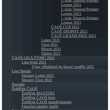
3. kolo Tipsport Premier
League 2021
2. kolo Tipsport Premier
League 2021
1. kolo Tipsport Premier
League 2021
ČAOŠ CUP 2021
ČAOŠ TROPHY 2021
ČAOŠ GRAND PRIX 2021
Leden 2021
Únor 2021
Březen 2021
Duben 2021
ČAOŠ LIGA TÝMŮ 2022
Liga týmů 2021
Týmy přihlášené do ligové soutěže 2021
Live Stream
Streamy Leden 2021
Streamy Únor 2021
Pravidla
Žebříček ČAOŠ
Žebříček MASTERS
Žebříček ČAOŠ ženy
Žebříček ČAOŠ junioři/juniorky
Finanční odměny hráčů