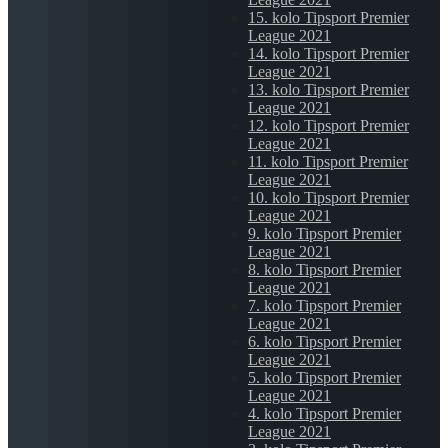
15. kolo Tipsport Premier
League 2021
14. kolo Tipsport Premier
League 2021
13. kolo Tipsport Premier
League 2021
12. kolo Tipsport Premier
League 2021
11. kolo Tipsport Premier
League 2021
10. kolo Tipsport Premier
League 2021
9. kolo Tipsport Premier
League 2021
8. kolo Tipsport Premier
League 2021
7. kolo Tipsport Premier
League 2021
6. kolo Tipsport Premier
League 2021
5. kolo Tipsport Premier
League 2021
4. kolo Tipsport Premier
League 2021