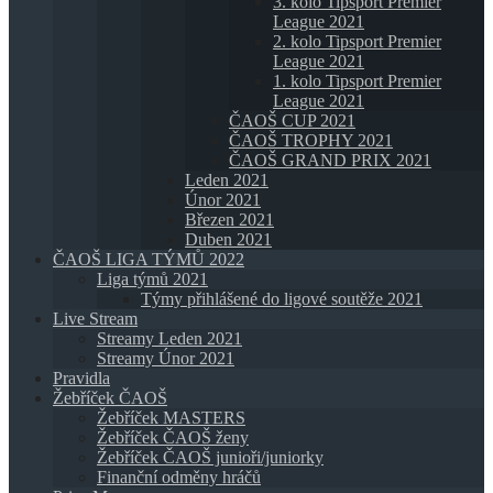
3. kolo Tipsport Premier
League 2021
2. kolo Tipsport Premier
League 2021
1. kolo Tipsport Premier
League 2021
ČAOŠ CUP 2021
ČAOŠ TROPHY 2021
ČAOŠ GRAND PRIX 2021
Leden 2021
Únor 2021
Březen 2021
Duben 2021
ČAOŠ LIGA TÝMŮ 2022
Liga týmů 2021
Týmy přihlášené do ligové soutěže 2021
Live Stream
Streamy Leden 2021
Streamy Únor 2021
Pravidla
Žebříček ČAOŠ
Žebříček MASTERS
Žebříček ČAOŠ ženy
Žebříček ČAOŠ junioři/juniorky
Finanční odměny hráčů