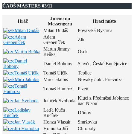
ČAOŠ MASTERS 03/11
Jméno na
Hráč
Hrací místo
Messengeru
Milan Dudáš
Milan Dudáš
Považská Bystrica
Adam
Adam
Zlín
Grebeníček
Grebeníček
Martin Jimmy
Martin Beňka
Osek
Beňka
Daniel
Daniel Bohony
Slavče, České Budějovice
Bohony
Tomáš Ujčík
Tomáš Ujčík
Teplice
Miro Jakubis
Miro Jakubis
Novaky / okr. Prievidza
Tomáš
Tomáš Hamrozi
Plzeň
Hamrozi
Kluci z Předměstí Jablonec
Jan Svoboda
Jeníček Svoboda
nad Nisou
Ladislav
Laďa Kuča
Dřínov
Kučírek
Kučírek
Jan Vlasák
Honza Vlasak
Smržovka
Jiri Homolka
Homolka Jiří
Chroboly