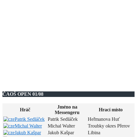
ČAOŠ OPEN 01/08
Jméno na
Hráč
Hrací místo
Messengeru
Patrik Sedláček
Patrik Sedláček
Heřmanova Huť
Michal Walter
Michal Walter
Troubky okres Přerov
Jakub Kašpar
Jakub Kašpar
Libina