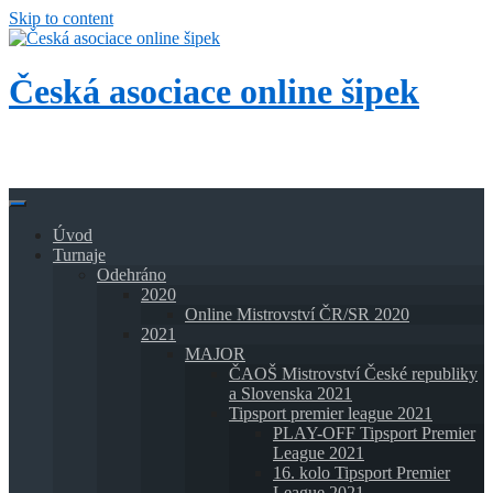
Skip to content
Česká asociace online šipek
Přidej se k nám a buď také online!
Úvod
Turnaje
Odehráno
2020
Online Mistrovství ČR/SR 2020
2021
MAJOR
ČAOŠ Mistrovství České republiky
a Slovenska 2021
Tipsport premier league 2021
PLAY-OFF Tipsport Premier
League 2021
16. kolo Tipsport Premier
League 2021