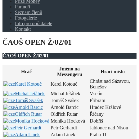
Prize Money
Partneři
Seznam členů
Fotogalerie
Info pro pořadatele
Kontakt
ČAOŠ OPEN Ž/02/01
ČAOŠ OPEN Ž/02/01
Jméno na
Hráč
Hrací místo
Messengeru
Chrást nad Sázavou,
Karel Kotouč
Karel Kotouč
Benešov
Michal Jeřábek
Michal Jeřábek
Vsetín
Tomáš Svašek
Tomáš Svašek
Příbram
Arnold Barcic
Arnold Barcic
Hradec Králové
Oldřich Rutar
Oldřich Rutar
Říčany
Monika Hocková
Monika Hocková
Dobříš
Petr Gerhardt
Petr Gerhardt
Jablonec nad Nisou
Adam Linek
Adam Linek
Praha 11