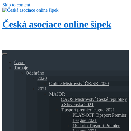
Skip to content
Česká asociace online šipek
Přidej se k nám a buď také online!
Úvod
Turnaje
Odehráno
2020
Online Mistrovství ČR/SR 2020
2021
MAJOR
ČAOŠ Mistrovství České republiky
a Slovenska 2021
Tipsport premier league 2021
PLAY-OFF Tipsport Premier
League 2021
16. kolo Tipsport Premier
League 2021