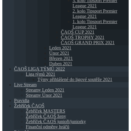
3. kolo Tipsport Premier
League 2021
2. kolo Tipsport Premier
League 2021
1. kolo Tipsport Premier
League 2021
ČAOŠ CUP 2021
ČAOŠ TROPHY 2021
ČAOŠ GRAND PRIX 2021
Leden 2021
Únor 2021
Březen 2021
Duben 2021
ČAOŠ LIGA TÝMŮ 2022
Liga týmů 2021
Týmy přihlášené do ligové soutěže 2021
Live Stream
Streamy Leden 2021
Streamy Únor 2021
Pravidla
Žebříček ČAOŠ
Žebříček MASTERS
Žebříček ČAOŠ ženy
Žebříček ČAOŠ junioři/juniorky
Finanční odměny hráčů