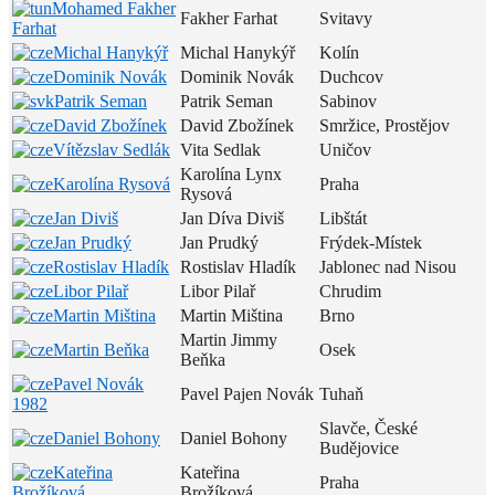
Mohamed Fakher
Fakher Farhat
Svitavy
Farhat
Michal Hanykýř
Michal Hanykýř
Kolín
Dominik Novák
Dominik Novák
Duchcov
Patrik Seman
Patrik Seman
Sabinov
David Zbožínek
David Zbožínek
Smržice, Prostějov
Vítězslav Sedlák
Vita Sedlak
Uničov
Karolína Lynx
Karolína Rysová
Praha
Rysová
Jan Diviš
Jan Díva Diviš
Libštát
Jan Prudký
Jan Prudký
Frýdek-Místek
Rostislav Hladík
Rostislav Hladík
Jablonec nad Nisou
Libor Pilař
Libor Pilař
Chrudim
Martin Miština
Martin Miština
Brno
Martin Jimmy
Martin Beňka
Osek
Beňka
Pavel Novák
Pavel Pajen Novák
Tuhaň
1982
Slavče, České
Daniel Bohony
Daniel Bohony
Budějovice
Kateřina
Kateřina
Praha
Brožíková
Brožíková