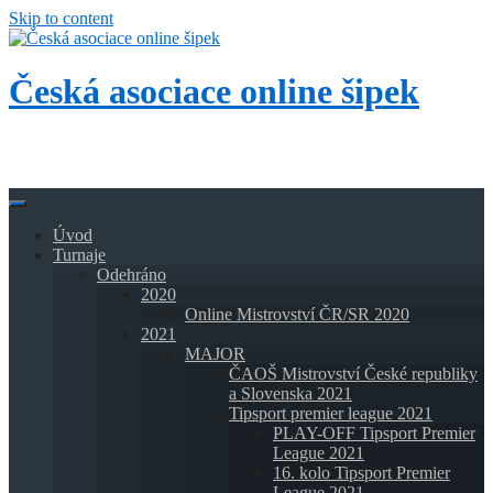
Skip to content
Česká asociace online šipek
Přidej se k nám a buď také online!
Úvod
Turnaje
Odehráno
2020
Online Mistrovství ČR/SR 2020
2021
MAJOR
ČAOŠ Mistrovství České republiky
a Slovenska 2021
Tipsport premier league 2021
PLAY-OFF Tipsport Premier
League 2021
16. kolo Tipsport Premier
League 2021