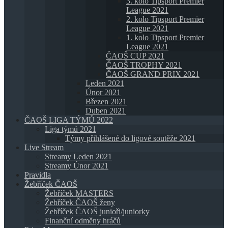
3. kolo Tipsport Premier
League 2021
2. kolo Tipsport Premier
League 2021
1. kolo Tipsport Premier
League 2021
ČAOŠ CUP 2021
ČAOŠ TROPHY 2021
ČAOŠ GRAND PRIX 2021
Leden 2021
Únor 2021
Březen 2021
Duben 2021
ČAOŠ LIGA TÝMŮ 2022
Liga týmů 2021
Týmy přihlášené do ligové soutěže 2021
Live Stream
Streamy Leden 2021
Streamy Únor 2021
Pravidla
Žebříček ČAOŠ
Žebříček MASTERS
Žebříček ČAOŠ ženy
Žebříček ČAOŠ junioři/juniorky
Finanční odměny hráčů