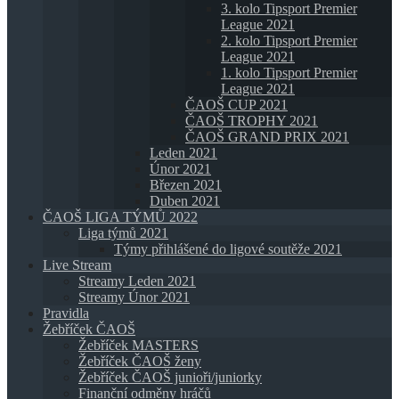
3. kolo Tipsport Premier
League 2021
2. kolo Tipsport Premier
League 2021
1. kolo Tipsport Premier
League 2021
ČAOŠ CUP 2021
ČAOŠ TROPHY 2021
ČAOŠ GRAND PRIX 2021
Leden 2021
Únor 2021
Březen 2021
Duben 2021
ČAOŠ LIGA TÝMŮ 2022
Liga týmů 2021
Týmy přihlášené do ligové soutěže 2021
Live Stream
Streamy Leden 2021
Streamy Únor 2021
Pravidla
Žebříček ČAOŠ
Žebříček MASTERS
Žebříček ČAOŠ ženy
Žebříček ČAOŠ junioři/juniorky
Finanční odměny hráčů