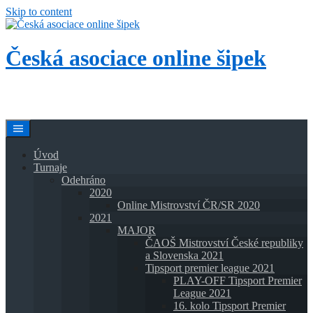
Skip to content
Česká asociace online šipek
Přidej se k nám a buď také online!
Úvod
Turnaje
Odehráno
2020
Online Mistrovství ČR/SR 2020
2021
MAJOR
ČAOŠ Mistrovství České republiky
a Slovenska 2021
Tipsport premier league 2021
PLAY-OFF Tipsport Premier
League 2021
16. kolo Tipsport Premier