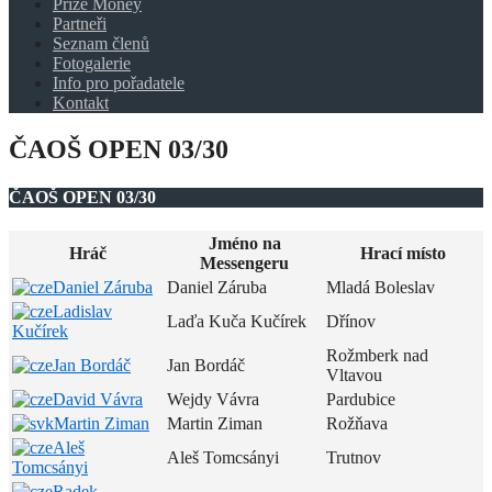
Prize Money
Partneři
Seznam členů
Fotogalerie
Info pro pořadatele
Kontakt
ČAOŠ OPEN 03/30
ČAOŠ OPEN 03/30
Jméno na
Hráč
Hrací místo
Messengeru
Daniel Záruba
Daniel Záruba
Mladá Boleslav
Ladislav
Laďa Kuča Kučírek
Dřínov
Kučírek
Rožmberk nad
Jan Bordáč
Jan Bordáč
Vltavou
David Vávra
Wejdy Vávra
Pardubice
Martin Ziman
Martin Ziman
Rožňava
Aleš
Aleš Tomcsányi
Trutnov
Tomcsányi
Radek