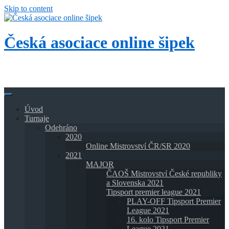
Skip to content
Česká asociace online šipek
Přidej se k nám a buď také online!
Úvod
Turnaje
Odehráno
2020
Online Mistrovství ČR/SR 2020
2021
MAJOR
ČAOŠ Mistrovství České republiky
a Slovenska 2021
Tipsport premier league 2021
PLAY-OFF Tipsport Premier
League 2021
16. kolo Tipsport Premier
League 2021