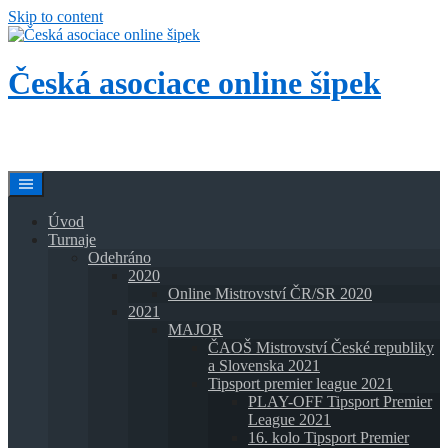
Skip to content
Česká asociace online šipek
Přidej se k nám a buď také online!
Úvod
Turnaje
Odehráno
2020
Online Mistrovství ČR/SR 2020
2021
MAJOR
ČAOŠ Mistrovství České republiky
a Slovenska 2021
Tipsport premier league 2021
PLAY-OFF Tipsport Premier
League 2021
16. kolo Tipsport Premier