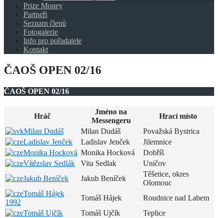
Prize Money
Partneři
Seznam členů
Fotogalerie
Info pro pořadatele
Kontakt
ČAOŠ OPEN 02/16
ČAOŠ OPEN 02/16
Jméno na
Hráč
Hrací místo
Messengeru
Milan Dudáš
Milan Dudáš
Považská Bystrica
Ladislav Jenček
Ladislav Jenček
Jilemnice
Monika Hocková
Monika Hocková
Dobříš
Vítězslav Sedlák
Vita Sedlak
Uničov
Těšetice, okres
Jakub Beníček
Jakub Beníček
Olomouc
Tomáš Hájek
Tomáš Hájek
Roudnice nad Labem
1992
Tomáš Ujčík
Tomáš Ujčík
Teplice