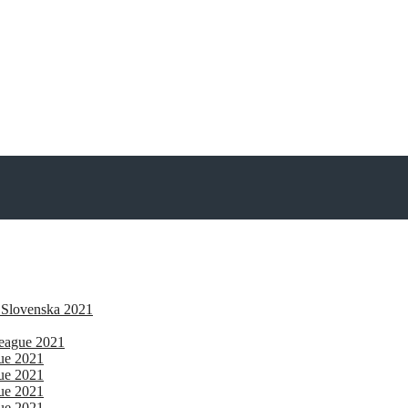
 Slovenska 2021
eague 2021
gue 2021
gue 2021
gue 2021
gue 2021