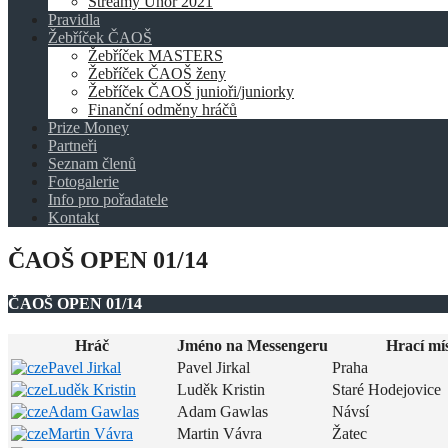
Streamy Únor 2021
Pravidla
Žebříček ČAOŠ
Žebříček MASTERS
Žebříček ČAOŠ ženy
Žebříček ČAOŠ junioři/juniorky
Finanční odměny hráčů
Prize Money
Partneři
Seznam členů
Fotogalerie
Info pro pořadatele
Kontakt
ČAOŠ OPEN 01/14
ČAOŠ OPEN 01/14
Hráč
Jméno na Messengeru
Hrací mí
Pavel Jirkal
Pavel Jirkal
Praha
Luděk Kristin
Luděk Kristin
Staré Hodejovice
Adam Gawlas
Adam Gawlas
Návsí
Martin Vávra
Martin Vávra
Žatec