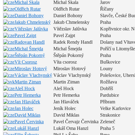
Michal Skala
Michal Skala
Jarov
Oldřich Rutar
Oldřich Rutar
Říčany
Daniel Bohony
Daniel Bohony
Slavče, České Bu
Jakub Chmelenský
Jakub Chmelensky
Praha
Vítězslav Jalůvka
Vítězslav Jalůvka
Kopřivnice okr. N
Pavel Zajpt
Pavel Zajpt
Praha
Radovan Handl
Radek Rendy Handl
Dolany nad Vltav
Michal Šmejda
Michal Šmejda
Poříčí u Litomyšle
Štěpán Pokorný
Štěpán Pokorný
Praha
Vít Csorosz
Víta csorosz
Buškovice
Miroslav Hotový
Miroslav Hotový
Louny
Václav Vlachynský
Václav Vlachynský
Polešovice, Uhers
Martin Ziman
Martin Ziman
Rožňava
Aleš Hock
Aleš Hock
Dobříš
Petr Hemerka
Petr Hemerka
Pardubice
Jan Hlaváček
Jan Hlaváček
Příbram
Jan Holec
Jeník Holec
Velke Karlovice
David Miklas
David Miklas
Strakonice
Pavel Červinka
Pavel Červajz Červinka
Zeleneč
Lukáš Hanzl
Lukáš Oma Hanzl
Praha 5
Filip Šebesta
Phil La Šebu
Brno