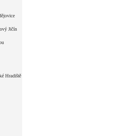
dějovice
ový Jičín
ou
ké Hradiště