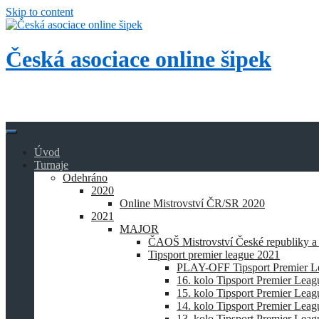
Skip to content
Česká asociace online šipek
Přidej se k nám a buď také online!
Úvod
Turnaje
Odehráno
2020
Online Mistrovství ČR/SR 2020
2021
MAJOR
ČAOŠ Mistrovství České republiky a
Tipsport premier league 2021
PLAY-OFF Tipsport Premier L
16. kolo Tipsport Premier Lea
15. kolo Tipsport Premier Lea
14. kolo Tipsport Premier Lea
13. kolo Tipsport Premier Lea