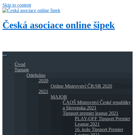
Skip to content
Česká asociace online šipek
Přidej se k nám a buď také online!
Úvod
Turnaje
Odehráno
2020
Online Mistrovství ČR/SR 2020
2021
MAJOR
ČAOŠ Mistrovství České republiky
a Slovenska 2021
Tipsport premier league 2021
PLAY-OFF Tipsport Premier
League 2021
16. kolo Tipsport Premier
League 2021