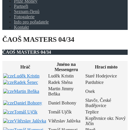
Prize Money
Partneři
Seznam členů
Fotogalerie
Info pro pořadatele
Kontakt
ČAOŠ MASTERS 04/34
ČAOŠ MASTERS 04/34
Jméno na
Hráč
Hrací místo
Messengeru
Luděk Kristin
Luděk Kristin
Staré Hodejovice
Radek Šenec
Radek Shéna
Pardubice
Martin Jimmy
Martin Beňka
Osek
Beňka
Slavče, České
Daniel Bohony
Daniel Bohony
Budějovice
Tomáš Ujčík
Tomáš Ujčík
Teplice
Kopřivnice okr. Nový
Vítězslav Jalůvka
Vítězslav Jalůvka
Jičín
Tomáš Hamrozi
Tomáš Hamrozi
Plzeň