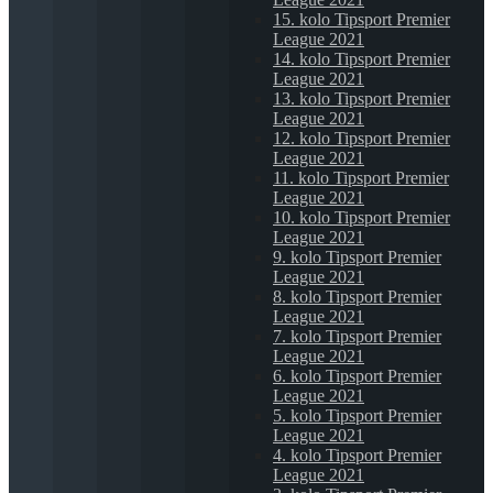
15. kolo Tipsport Premier
League 2021
14. kolo Tipsport Premier
League 2021
13. kolo Tipsport Premier
League 2021
12. kolo Tipsport Premier
League 2021
11. kolo Tipsport Premier
League 2021
10. kolo Tipsport Premier
League 2021
9. kolo Tipsport Premier
League 2021
8. kolo Tipsport Premier
League 2021
7. kolo Tipsport Premier
League 2021
6. kolo Tipsport Premier
League 2021
5. kolo Tipsport Premier
League 2021
4. kolo Tipsport Premier
League 2021