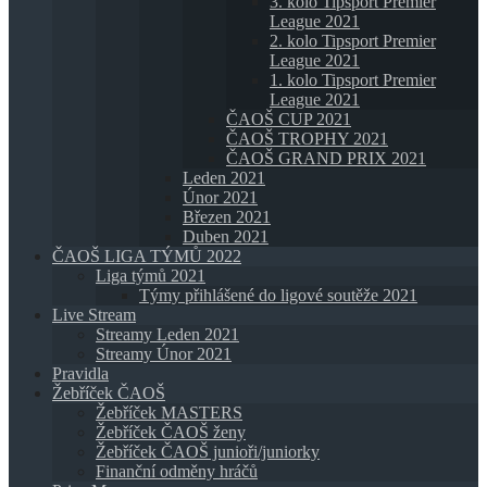
3. kolo Tipsport Premier
League 2021
2. kolo Tipsport Premier
League 2021
1. kolo Tipsport Premier
League 2021
ČAOŠ CUP 2021
ČAOŠ TROPHY 2021
ČAOŠ GRAND PRIX 2021
Leden 2021
Únor 2021
Březen 2021
Duben 2021
ČAOŠ LIGA TÝMŮ 2022
Liga týmů 2021
Týmy přihlášené do ligové soutěže 2021
Live Stream
Streamy Leden 2021
Streamy Únor 2021
Pravidla
Žebříček ČAOŠ
Žebříček MASTERS
Žebříček ČAOŠ ženy
Žebříček ČAOŠ junioři/juniorky
Finanční odměny hráčů