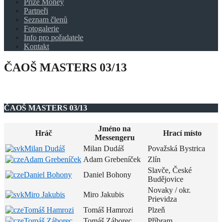
Prize Money
Partneři
Seznam členů
Fotogalerie
Info pro pořadatele
Kontakt
ČAOŠ MASTERS 03/13
ČAOŠ MASTERS 03/13
Jméno na
Hráč
Hrací místo
Messengeru
Milan Dudáš
Milan Dudáš
Považská Bystrica
Adam Grebeníček
Adam Grebeníček
Zlín
Slavče, České
Daniel Bohony
Daniel Bohony
Budějovice
Novaky / okr.
Miro Jakubis
Miro Jakubis
Prievidza
Tomáš Hamrozi
Tomáš Hamrozi
Plzeň
Tomáš Záborec
Tomáš Záborec
Příbram