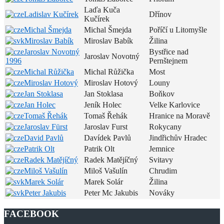
Laďa Kuča
Ladislav Kučírek
Dřínov
Kučírek
Michal Šmejda
Michal Šmejda
Poříčí u Litomyšle
Miroslav Babík
Miroslav Babík
Žilina
Jaroslav Novotný
Bystřice nad
Jaroslav Novotný
1996
Pernštejnem
Michal Růžička
Michal Růžička
Most
Miroslav Hotový
Miroslav Hotový
Louny
Jan Stoklasa
Jan Stoklasa
Boňkov
Jan Holec
Jeník Holec
Velke Karlovice
Tomaš Řehák
Tomaš Řehák
Hranice na Moravě
Jaroslav Fürst
Jaroslav Furst
Rokycany
David Pavlů
Davídek Pavlů
Jindřichův Hradec
Patrik Olt
Patrik Olt
Jemnice
Radek Matějíčný
Radek Matějíčný
Svitavy
Miloš Vašulín
Miloš Vašulín
Chrudim
Marek Solár
Marek Solár
Žilina
Peter Jakubis
Peter Mc Jakubis
Nováky
FACEBOOK