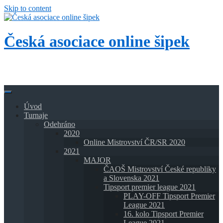
Skip to content
Česká asociace online šipek
Přidej se k nám a buď také online!
Úvod
Turnaje
Odehráno
2020
Online Mistrovství ČR/SR 2020
2021
MAJOR
ČAOŠ Mistrovství České republiky
a Slovenska 2021
Tipsport premier league 2021
PLAY-OFF Tipsport Premier
League 2021
16. kolo Tipsport Premier
League 2021