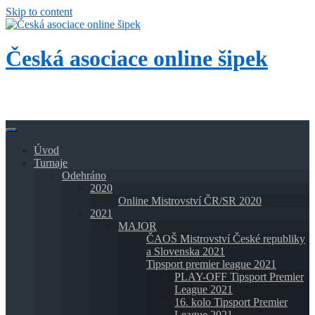
Skip to content
Česká asociace online šipek
Přidej se k nám a buď také online!
Úvod
Turnaje
Odehráno
2020
Online Mistrovství ČR/SR 2020
2021
MAJOR
ČAOŠ Mistrovství České republiky
a Slovenska 2021
Tipsport premier league 2021
PLAY-OFF Tipsport Premier
League 2021
16. kolo Tipsport Premier
League 2021