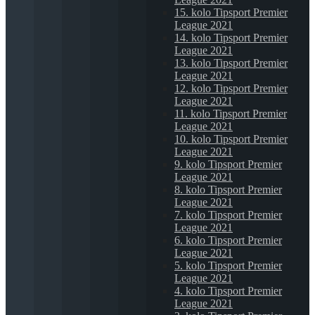
15. kolo Tipsport Premier
League 2021
14. kolo Tipsport Premier
League 2021
13. kolo Tipsport Premier
League 2021
12. kolo Tipsport Premier
League 2021
11. kolo Tipsport Premier
League 2021
10. kolo Tipsport Premier
League 2021
9. kolo Tipsport Premier
League 2021
8. kolo Tipsport Premier
League 2021
7. kolo Tipsport Premier
League 2021
6. kolo Tipsport Premier
League 2021
5. kolo Tipsport Premier
League 2021
4. kolo Tipsport Premier
League 2021