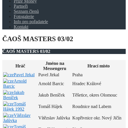
Prize Money
Partneři
Seznam členů
Fotogalerie
Info pro pořadatele
Kontakt
ČAOŠ MASTERS 03/02
ČAOŠ MASTERS 03/02
Jméno na
Hráč
Hrací místo
Messengeru
Pavel Jirkal
Pavel Jirkal
Praha
Arnold
Arnold Barcic
Hradec Králové
Barcic
Jakub
Jakub Beníček
Těšetice, okres Olomouc
Beníček
Tomáš
Tomáš Hájek
Roudnice nad Labem
Hájek 1992
Vítězslav
Vítězslav Jalůvka
Kopřivnice okr. Nový Jičín
Jalůvka
Tomáš