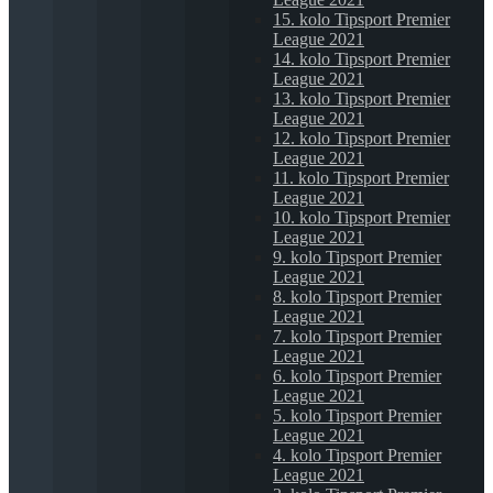
15. kolo Tipsport Premier
League 2021
14. kolo Tipsport Premier
League 2021
13. kolo Tipsport Premier
League 2021
12. kolo Tipsport Premier
League 2021
11. kolo Tipsport Premier
League 2021
10. kolo Tipsport Premier
League 2021
9. kolo Tipsport Premier
League 2021
8. kolo Tipsport Premier
League 2021
7. kolo Tipsport Premier
League 2021
6. kolo Tipsport Premier
League 2021
5. kolo Tipsport Premier
League 2021
4. kolo Tipsport Premier
League 2021