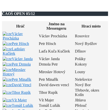
ČAOŠ OPEN 05/12
Jméno na
Hráč
Hrací místo
Messengeru
Václav
Václav Procházka
Rosovice
Procházka
Petr Hösch
Petr Hösch
Nový Bydžov
Ladislav
Laďa Kuča Kučírek
Dřínov
Kučírek
Václav Janda
Václav Janda
Poláky
Petr Drmola
Drmola Petr
Kokory
Miroslav
Miroslav Hotový
Louny
Hotový
Petr Minařík
Petr Minařík
Nelešovice
David Vencl
David dawen vencl
Nový Bor
Třebovle, okres
Tibor Rupík
Tibor Rupík
Kolín
Vít Majer
Vít Majer
Jihlava
Tomáš Luňák
Tomáš Luňák
Přelouč