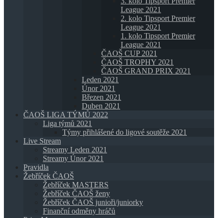
3. kolo Tipsport Premier
League 2021
2. kolo Tipsport Premier
League 2021
1. kolo Tipsport Premier
League 2021
ČAOŠ CUP 2021
ČAOŠ TROPHY 2021
ČAOŠ GRAND PRIX 2021
Leden 2021
Únor 2021
Březen 2021
Duben 2021
ČAOŠ LIGA TÝMŮ 2022
Liga týmů 2021
Týmy přihlášené do ligové soutěže 2021
Live Stream
Streamy Leden 2021
Streamy Únor 2021
Pravidla
Žebříček ČAOŠ
Žebříček MASTERS
Žebříček ČAOŠ ženy
Žebříček ČAOŠ junioři/juniorky
Finanční odměny hráčů