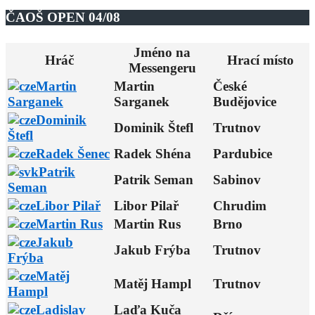
ČAOŠ OPEN 04/08
Jméno na
Hráč
Hrací místo
Messengeru
Martin
Martin
České
Sarganek
Sarganek
Budějovice
Dominik
Dominik Štefl
Trutnov
Štefl
Radek Šenec
Radek Shéna
Pardubice
Patrik
Patrik Seman
Sabinov
Seman
Libor Pilař
Libor Pilař
Chrudim
Martin Rus
Martin Rus
Brno
Jakub
Jakub Frýba
Trutnov
Frýba
Matěj
Matěj Hampl
Trutnov
Hampl
Ladislav
Laďa Kuča