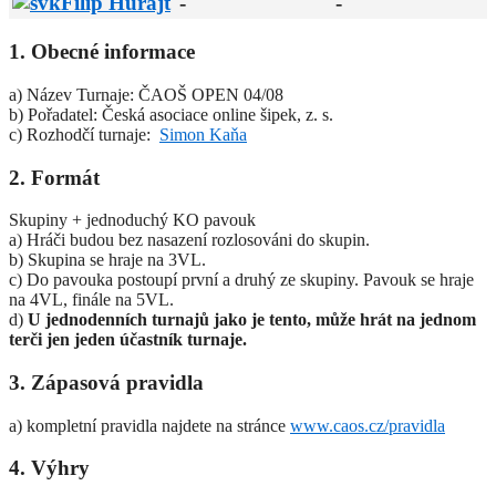
Filip Hurajt
-
-
1. Obecné informace
a) Název Turnaje: ČAOŠ OPEN 04/08
b) Pořadatel: Česká asociace online šipek, z. s.
c) Rozhodčí turnaje:
Simon Kaňa
2. Formát
Skupiny + jednoduchý KO pavouk
a) Hráči budou bez nasazení rozlosováni do skupin.
b) Skupina se hraje na 3VL.
c) Do pavouka postoupí první a druhý ze skupiny. Pavouk se hraje
na 4VL, finále na 5VL.
d)
U jednodenních turnajů jako je tento, může
hrát na jednom
terči jen jeden účastník turnaje
.
3. Zápasová pravidla
a) kompletní pravidla najdete na stránce
www.caos.cz/pravidla
4. Výhry