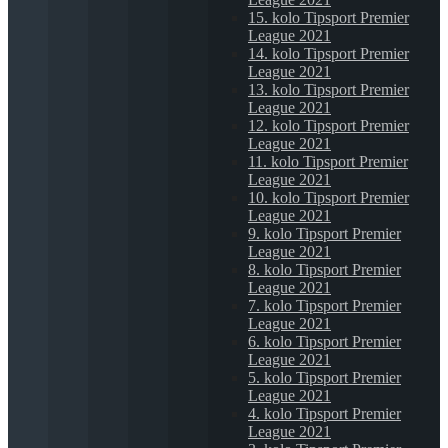
15. kolo Tipsport Premier
League 2021
14. kolo Tipsport Premier
League 2021
13. kolo Tipsport Premier
League 2021
12. kolo Tipsport Premier
League 2021
11. kolo Tipsport Premier
League 2021
10. kolo Tipsport Premier
League 2021
9. kolo Tipsport Premier
League 2021
8. kolo Tipsport Premier
League 2021
7. kolo Tipsport Premier
League 2021
6. kolo Tipsport Premier
League 2021
5. kolo Tipsport Premier
League 2021
4. kolo Tipsport Premier
League 2021