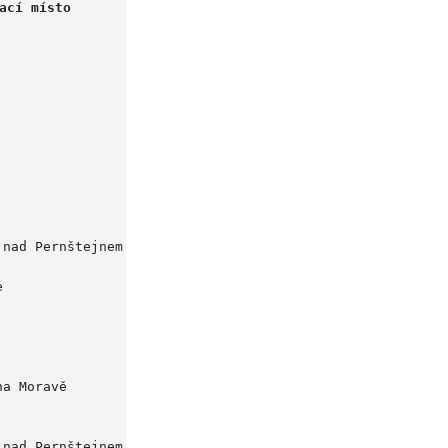
ací místo
 nad Pernštejnem
e
na Moravě
 nad Pernštejnem