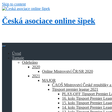
Skip to content
Česká asociace online šipek
Přidej se k nám a buď také online!
Úvod
Turnaje
Odehráno
2020
Online Mistrovství ČR/SR 2020
2021
MAJOR
ČAOŠ Mistrovství České republiky a
Tipsport premier league 2021
PLAY-OFF Tipsport Premier L
16. kolo Tipsport Premier Lea
15. kolo Tipsport Premier Lea
14. kolo Tipsport Premier Lea
13. kolo Tipsport Premier Lea