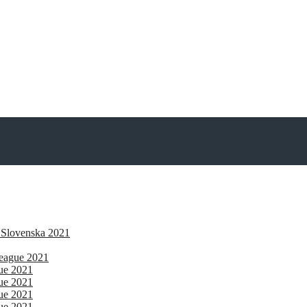
 Slovenska 2021
eague 2021
gue 2021
gue 2021
gue 2021
gue 2021