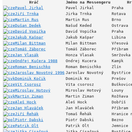
Hráč
Jméno na Messengeru
Hr
Pavel Jirkal
Pavel Jirkal
Praha
Jiří Trnka
Jirka Trnka
Rotava
Martin Rus
Martin Rus
Brno
Dušan Dedek
Našud Keded
Ostrava
David Vopička
David Vopička
Praha
Jakub Kašpar
Jakub Kašpar
Libina
Milan Bittman
Milan Bittman
Vřesová
Tomáš Záborec
Tomáš Záborec
Příbram
Jan Vlasák
Honza Vlasak
Smržovka
Ondřej Kučera 1988
Ondrej Kucera
Kamýk
Roman Benischko
Roman Benischko
Zlín
Jaroslav Novotný 1996
Jaroslav Novotný
Bystřice
Dominik Kočik
Dominik Ko
Prešov
Vít Csorosz
Víta csorosz
Buškovic
Miroslav Hotový
Miroslav Hotový
Louny
Martin Ziman
Martin Ziman
Rožňava
Aleš Hock
Aleš Hock
Dobříš
Jan Hlaváček
Jan Hlaváček
Příbram
Jiří Řehák
Tomaš Řehák
Hranice 
Piotr Dabski
Piotr Dabski
Bezno
Patrik Olt
Patrik Olt
Jemnice
Jitka Císařová
Jitka Císařová
Bystřice