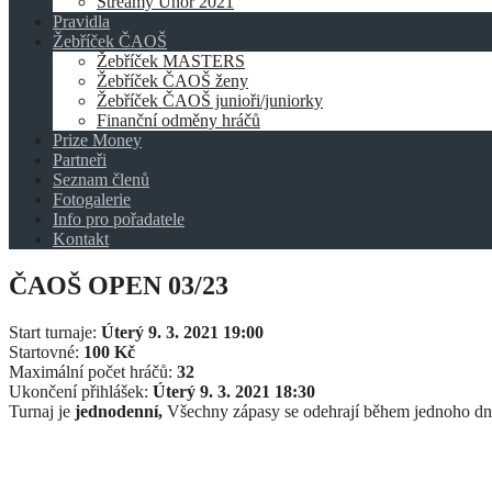
Streamy Únor 2021
Pravidla
Žebříček ČAOŠ
Žebříček MASTERS
Žebříček ČAOŠ ženy
Žebříček ČAOŠ junioři/juniorky
Finanční odměny hráčů
Prize Money
Partneři
Seznam členů
Fotogalerie
Info pro pořadatele
Kontakt
ČAOŠ OPEN 03/23
Start turnaje:
Úterý 9. 3. 2021 19:00
Startovné:
100 Kč
Maximální počet hráčů:
32
Ukončení přihlášek:
Úterý 9. 3. 2021 18:30
Turnaj je
jednodenní,
Všechny zápasy se odehrají během jednoho dn