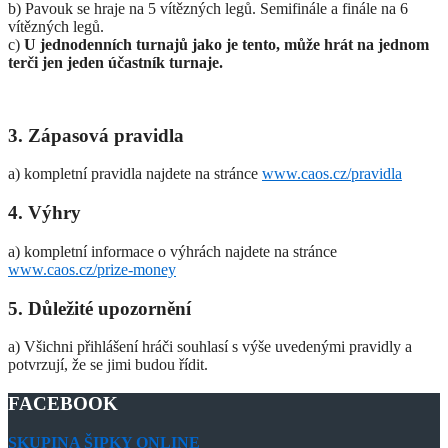
b) Pavouk se hraje na 5 vítězných legů. Semifinále a finále na 6
vítězných legů.
c)
U jednodenních turnajů jako je tento, může
hrát na jednom
terči jen jeden účastník turnaje
.
3. Zápasová pravidla
a) kompletní pravidla najdete na stránce
www.caos.cz/pravidla
4. Výhry
a) kompletní informace o výhrách najdete na stránce
www.caos.cz/prize-money
5. Důležité upozornění
a) Všichni přihlášení hráči souhlasí s výše uvedenými pravidly a
potvrzují, že se jimi budou řídit.
FACEBOOK
SKUPINA ŠIPKY ONLINE