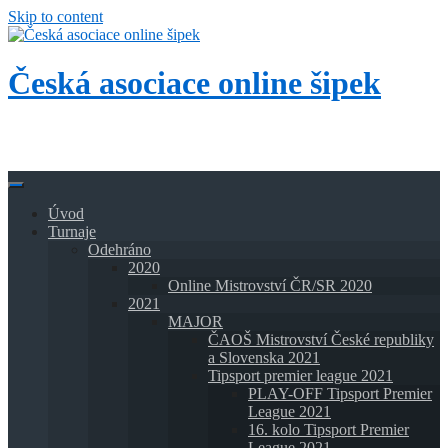
Skip to content
Česká asociace online šipek
Přidej se k nám a buď také online!
Úvod
Turnaje
Odehráno
2020
Online Mistrovství ČR/SR 2020
2021
MAJOR
ČAOŠ Mistrovství České republiky
a Slovenska 2021
Tipsport premier league 2021
PLAY-OFF Tipsport Premier
League 2021
16. kolo Tipsport Premier
League 2021