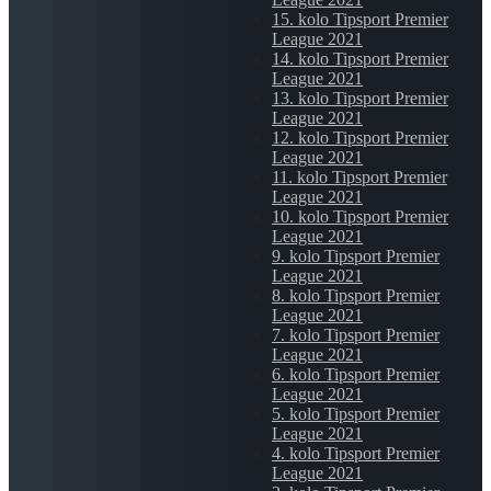
15. kolo Tipsport Premier
League 2021
14. kolo Tipsport Premier
League 2021
13. kolo Tipsport Premier
League 2021
12. kolo Tipsport Premier
League 2021
11. kolo Tipsport Premier
League 2021
10. kolo Tipsport Premier
League 2021
9. kolo Tipsport Premier
League 2021
8. kolo Tipsport Premier
League 2021
7. kolo Tipsport Premier
League 2021
6. kolo Tipsport Premier
League 2021
5. kolo Tipsport Premier
League 2021
4. kolo Tipsport Premier
League 2021