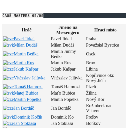
ČAOŠ MASTERS 05/08
Jméno na
Hráč
Hrací místo
Messengeru
Pavel Jirkal
Pavel Jirkal
Praha
Milan Dudáš
Milan Dudáš
Považská Bystrica
Martin Jimmy
Martin Beňka
Osek
Beňka
Martin Rus
Martin Rus
Brno
Jakub Kašpar
Jakub Kašpar
Libina
Kopřivnice okr.
Vítězslav Jalůvka
Vítězslav Jalůvka
Nový Jičín
Tomáš Hamrozi
Tomáš Hamrozi
Plzeň
Matej Bubica
Maťo Bubica
Žilina
Martin Popelka
Martin Popelka
Nový Bor
Rožmberk nad
Jan Bordáč
Jan Bordáč
Vltavou
Dominik Kočik
Dominik Ko
Prešov
Jan Stoklasa
Jan Stoklasa
Boňkov