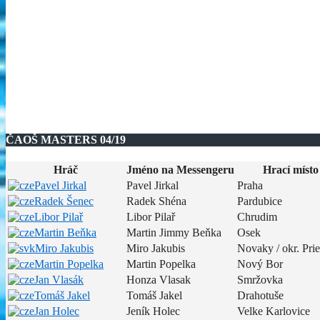
ČAOŠ MASTERS 04/19
Hráč
Jméno na Messengeru
Hrací místo
Pavel Jirkal
Pavel Jirkal
Praha
Radek Šenec
Radek Shéna
Pardubice
Libor Pilař
Libor Pilař
Chrudim
Martin Beňka
Martin Jimmy Beňka
Osek
Miro Jakubis
Miro Jakubis
Novaky / okr. Pri
Martin Popelka
Martin Popelka
Nový Bor
Jan Vlasák
Honza Vlasak
Smržovka
Tomáš Jakel
Tomáš Jakel
Drahotuše
Jan Holec
Jeník Holec
Velke Karlovice