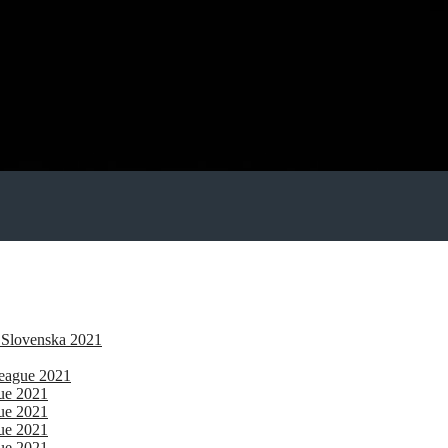
 Slovenska 2021
eague 2021
gue 2021
gue 2021
gue 2021
gue 2021