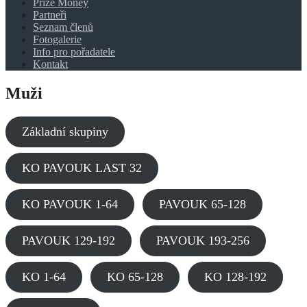
Prize Money
Partneři
Seznam členů
Fotogalerie
Info pro pořadatele
Kontakt
Muži
Základní skupiny
KO PAVOUK LAST 32
KO PAVOUK 1-64
PAVOUK 65-128
PAVOUK 129-192
PAVOUK 193-256
KO 1-64
KO 65-128
KO 128-192