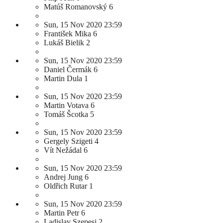
Matúš Romanovský
6
Sun, 15 Nov 2020 23:59
František Mika
6
Lukáš Bielik
2
Sun, 15 Nov 2020 23:59
Daniel Čermák
6
Martin Dula
1
Sun, 15 Nov 2020 23:59
Martin Votava
6
Tomáš Šcotka
5
Sun, 15 Nov 2020 23:59
Gergely Szigeti
4
Vít Nežádal
6
Sun, 15 Nov 2020 23:59
Andrej Jung
6
Oldřich Rutar
1
Sun, 15 Nov 2020 23:59
Martin Petr
6
Ladislav Szepesi
2