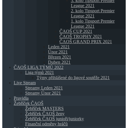
3. kolo Tipsport Premier
League 2021
2. kolo Tipsport Premier
League 2021
1. kolo Tipsport Premier
League 2021
ČAOŠ CUP 2021
ČAOŠ TROPHY 2021
ČAOŠ GRAND PRIX 2021
Leden 2021
Únor 2021
Březen 2021
Duben 2021
ČAOŠ LIGA TÝMŮ 2022
Liga týmů 2021
Týmy přihlášené do ligové soutěže 2021
Live Stream
Streamy Leden 2021
Streamy Únor 2021
Pravidla
Žebříček ČAOŠ
Žebříček MASTERS
Žebříček ČAOŠ ženy
Žebříček ČAOŠ junioři/juniorky
Finanční odměny hráčů