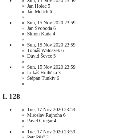
Sun, 15 Nov 2020 23:59
Jan Holec
5
Ján Melich
6
Sun, 15 Nov 2020 23:59
Jan Svoboda
6
Simon Kaňa
4
Sun, 15 Nov 2020 23:59
Tomáš Waloszek
6
Dávid Ševce
5
Sun, 15 Nov 2020 23:59
Lukáš Hnilička
3
Štěpán Tunkiv
6
L 128
Tue, 17 Nov 2020 23:59
Miroslav Rajnoha
6
Pavel Gregar
4
Tue, 17 Nov 2020 23:59
Petr Pilař
3