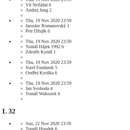
Vít Nežádal
6
Andrej Jung
2
Thu, 19 Nov 2020 23:59
Jaroslav Romanovský
1
Petr Džujík
6
Thu, 19 Nov 2020 23:59
Tomáš Hájek 1992
6
Zdeněk Kyndl
1
Thu, 19 Nov 2020 23:59
Jozef Fundarek
5
Ondřej Kysilka
6
Thu, 19 Nov 2020 23:59
Jan Svoboda
4
Tomáš Waloszek
6
L 32
Sun, 22 Nov 2020 23:59
Tomáš Houdek
6