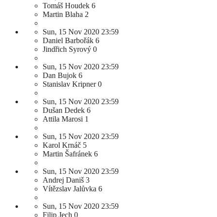
Tomáš Houdek
6
Martin Blaha
2
Sun, 15 Nov 2020 23:59
Daniel Barbořák
6
Jindřich Syrový
0
Sun, 15 Nov 2020 23:59
Dan Bujok
6
Stanislav Kripner
0
Sun, 15 Nov 2020 23:59
Dušan Dedek
6
Attila Marosi
1
Sun, 15 Nov 2020 23:59
Karol Krnáč
5
Martin Šafránek
6
Sun, 15 Nov 2020 23:59
Andrej Daniš
3
Vítězslav Jalůvka
6
Sun, 15 Nov 2020 23:59
Filip Jech
0