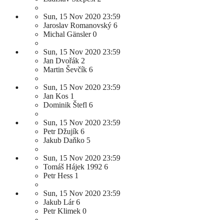
Sun, 15 Nov 2020 23:59
Jaroslav Romanovský
6
Michal Gänsler
0
Sun, 15 Nov 2020 23:59
Jan Dvořák
2
Martin Ševčík
6
Sun, 15 Nov 2020 23:59
Jan Kos
1
Dominik Štefl
6
Sun, 15 Nov 2020 23:59
Petr Džujík
6
Jakub Daňko
5
Sun, 15 Nov 2020 23:59
Tomáš Hájek 1992
6
Petr Hess
1
Sun, 15 Nov 2020 23:59
Jakub Lár
6
Petr Klimek
0