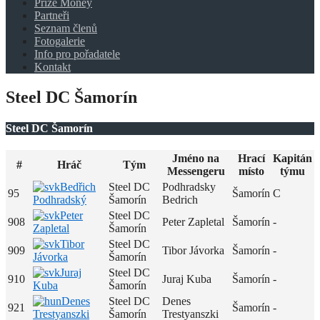
Prize Money
Partneři
Seznam členů
Fotogalerie
Info pro pořadatele
Kontakt
Steel DC Šamorín
Steel DC Šamorín
Jméno na
Hrací
Kapitán
#
Hráč
Tým
Messengeru
místo
týmu
Bedřich
Steel DC
Podhradsky
95
Šamorín
C
Podhradský
Šamorín
Bedrich
Peter
Steel DC
908
Peter Zapletal
Šamorín
-
Zapletal
Šamorín
Tibor
Steel DC
909
Tibor Jávorka
Šamorín
-
Jávorka
Šamorín
Juraj
Steel DC
910
Juraj Kuba
Šamorín
-
Kuba
Šamorín
Denes
Steel DC
Denes
921
Šamorín
-
Trestyanszki
Šamorín
Trestyanszki