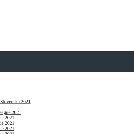
 Slovenska 2021
eague 2021
gue 2021
gue 2021
gue 2021
gue 2021