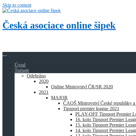
Skip to content
Česká asociace online šipek
Přidej se k nám a buď také online!
Úvod
Turnaje
Odehráno
2020
Online Mistrovství ČR/SR 2020
2021
MAJOR
ČAOŠ Mistrovství České republiky a
Tipsport premier league 2021
PLAY-OFF Tipsport Premier L
16. kolo Tipsport Premier Lea
15. kolo Tipsport Premier Lea
14. kolo Tipsport Premier Lea
13. kolo Tipsport Premier Lea