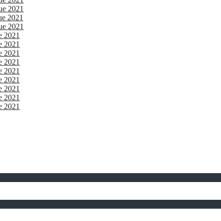
gue 2021
gue 2021
gue 2021
e 2021
e 2021
e 2021
e 2021
e 2021
e 2021
e 2021
e 2021
e 2021