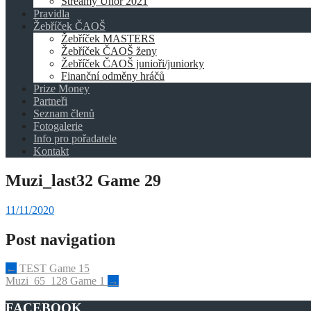
Streamy Únor 2021
Pravidla
Žebříček ČAOŠ
Žebříček MASTERS
Žebříček ČAOŠ ženy
Žebříček ČAOŠ junioři/juniorky
Finanční odměny hráčů
Prize Money
Partneři
Seznam členů
Fotogalerie
Info pro pořadatele
Kontakt
Muzi_last32 Game 29
11/11/2020
Post navigation
←
TEST Game 15
Muzi_65_128 Game 1
→
FACEBOOK