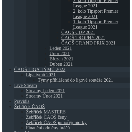
3. kolo Tipsport Premier
League 2021
2. kolo Tipsport Premier
League 2021
1. kolo Tipsport Premier
League 2021
ČAOŠ CUP 2021
ČAOŠ TROPHY 2021
ČAOŠ GRAND PRIX 2021
Leden 2021
Únor 2021
Březen 2021
Duben 2021
ČAOŠ LIGA TÝMŮ 2022
Liga týmů 2021
Týmy přihlášené do ligové soutěže 2021
Live Stream
Streamy Leden 2021
Streamy Únor 2021
Pravidla
Žebříček ČAOŠ
Žebříček MASTERS
Žebříček ČAOŠ ženy
Žebříček ČAOŠ junioři/juniorky
Finanční odměny hráčů