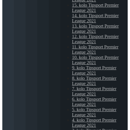
15. kolo Tipsport Premier
League 2021
14. kolo Tipsport Premier
League 2021
13. kolo Tipsport Premier
League 2021
12. kolo Tipsport Premier
League 2021
11. kolo Tipsport Premier
League 2021
10. kolo Tipsport Premier
League 2021
9. kolo Tipsport Premier
League 2021
8. kolo Tipsport Premier
League 2021
7. kolo Tipsport Premier
League 2021
6. kolo Tipsport Premier
League 2021
5. kolo Tipsport Premier
League 2021
4. kolo Tipsport Premier
League 2021