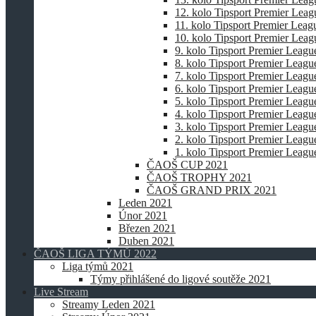
12. kolo Tipsport Premier Lea
11. kolo Tipsport Premier Lea
10. kolo Tipsport Premier Lea
9. kolo Tipsport Premier Leagu
8. kolo Tipsport Premier Leagu
7. kolo Tipsport Premier Leagu
6. kolo Tipsport Premier Leagu
5. kolo Tipsport Premier Leagu
4. kolo Tipsport Premier Leagu
3. kolo Tipsport Premier Leagu
2. kolo Tipsport Premier Leagu
1. kolo Tipsport Premier Leagu
ČAOŠ CUP 2021
ČAOŠ TROPHY 2021
ČAOŠ GRAND PRIX 2021
Leden 2021
Únor 2021
Březen 2021
Duben 2021
ČAOŠ LIGA TÝMŮ 2022
Liga týmů 2021
Týmy přihlášené do ligové soutěže 2021
Live Stream
Streamy Leden 2021