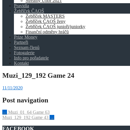
Streamy Únor 2021
Pravidla
Žebříček ČAOŠ
Žebříček MASTERS
Žebříček ČAOŠ ženy
Žebříček ČAOŠ junioři/juniorky
Finanční odměny hráčů
Prize Money
Partneři
Seznam členů
Fotogalerie
Info pro pořadatele
Kontakt
Muzi_129_192 Game 24
11/11/2020
Post navigation
←
Muzi_01_64 Game 63
Muzi_129_192 Game 43
→
FACEBOOK