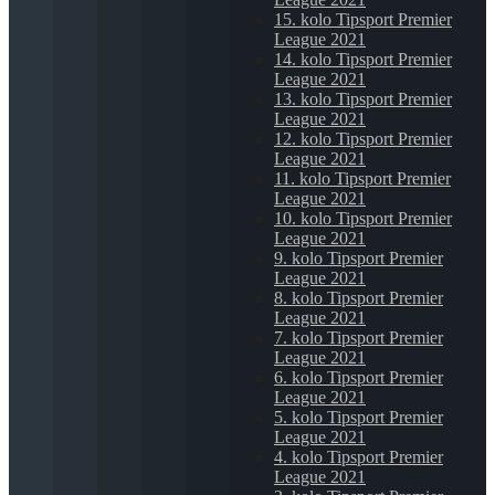
15. kolo Tipsport Premier
League 2021
14. kolo Tipsport Premier
League 2021
13. kolo Tipsport Premier
League 2021
12. kolo Tipsport Premier
League 2021
11. kolo Tipsport Premier
League 2021
10. kolo Tipsport Premier
League 2021
9. kolo Tipsport Premier
League 2021
8. kolo Tipsport Premier
League 2021
7. kolo Tipsport Premier
League 2021
6. kolo Tipsport Premier
League 2021
5. kolo Tipsport Premier
League 2021
4. kolo Tipsport Premier
League 2021