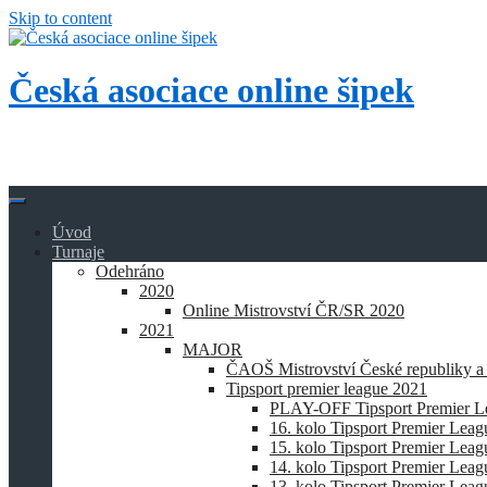
Skip to content
Česká asociace online šipek
Přidej se k nám a buď také online!
Úvod
Turnaje
Odehráno
2020
Online Mistrovství ČR/SR 2020
2021
MAJOR
ČAOŠ Mistrovství České republiky a
Tipsport premier league 2021
PLAY-OFF Tipsport Premier L
16. kolo Tipsport Premier Lea
15. kolo Tipsport Premier Lea
14. kolo Tipsport Premier Lea
13. kolo Tipsport Premier Lea