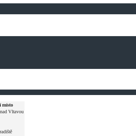
í místo
nad Vltavou
adiště