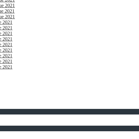
gue 2021
gue 2021
gue 2021
e 2021
e 2021
e 2021
e 2021
e 2021
e 2021
e 2021
e 2021
e 2021