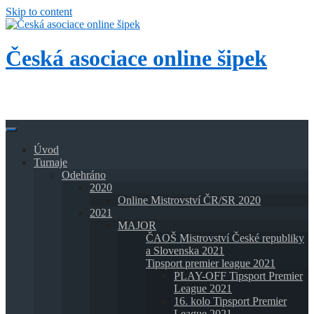
Skip to content
Česká asociace online šipek
Přidej se k nám a buď také online!
Úvod
Turnaje
Odehráno
2020
Online Mistrovství ČR/SR 2020
2021
MAJOR
ČAOŠ Mistrovství České republiky
a Slovenska 2021
Tipsport premier league 2021
PLAY-OFF Tipsport Premier
League 2021
16. kolo Tipsport Premier
League 2021