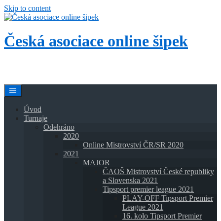
Skip to content
Česká asociace online šipek
Přidej se k nám a buď také online!
Úvod
Turnaje
Odehráno
2020
Online Mistrovství ČR/SR 2020
2021
MAJOR
ČAOŠ Mistrovství České republiky
a Slovenska 2021
Tipsport premier league 2021
PLAY-OFF Tipsport Premier
League 2021
16. kolo Tipsport Premier