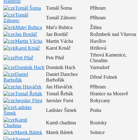
Hamrozi
Tomáš Šorna
Tomáš Šorna
Příbram
Tomáš
Tomáš Záborec
Příbram
Záborec
Matej Bubica
Maťo Bubica
Žilina
Jan Bordáč
Jan Bordáč
Rožmberk nad Vltavou
Martin Vácha
Martin Vácha
Havířov
Karol Krnáč
Karol Krnáč
Hriňová
Trhová Kamenice,
Petr Pilař
Petr Pilař
Chrudim
Dominik Hach
Dominik Hach
Varnsdorf
Daniel
Daniel Danchez
Děrné Fulnek
Barbořák
Barbořák
Jan Hlaváček
Jan Hlaváček
Příbram
Tomaš Řehák
Tomaš Řehák
Hranice na Moravě
Jaroslav Fürst
Jaroslav Furst
Rokycany
Ladislav
Ladislav Šimek
Praha
Šimek
Kamil
Kamil chadima
Roztoky
Chadima
Marek Bártek
Marek Bártek
Solnice
Samuel