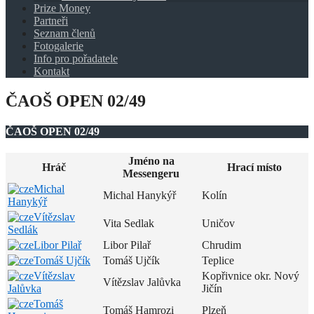
Prize Money
Partneři
Seznam členů
Fotogalerie
Info pro pořadatele
Kontakt
ČAOŠ OPEN 02/49
ČAOŠ OPEN 02/49
Jméno na
Hráč
Hrací místo
Messengeru
Michal
Michal Hanykýř
Kolín
Hanykýř
Vítězslav
Vita Sedlak
Uničov
Sedlák
Libor Pilař
Libor Pilař
Chrudim
Tomáš Ujčík
Tomáš Ujčík
Teplice
Vítězslav
Kopřivnice okr. Nový
Vítězslav Jalůvka
Jalůvka
Jičín
Tomáš
Tomáš Hamrozi
Plzeň