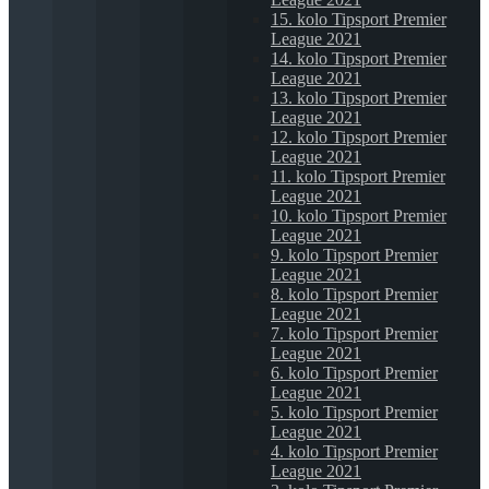
15. kolo Tipsport Premier
League 2021
14. kolo Tipsport Premier
League 2021
13. kolo Tipsport Premier
League 2021
12. kolo Tipsport Premier
League 2021
11. kolo Tipsport Premier
League 2021
10. kolo Tipsport Premier
League 2021
9. kolo Tipsport Premier
League 2021
8. kolo Tipsport Premier
League 2021
7. kolo Tipsport Premier
League 2021
6. kolo Tipsport Premier
League 2021
5. kolo Tipsport Premier
League 2021
4. kolo Tipsport Premier
League 2021