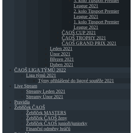
3. kolo Tipsport Premier
League 2021
2. kolo Tipsport Premier
League 2021
1. kolo Tipsport Premier
League 2021
ČAOŠ CUP 2021
ČAOŠ TROPHY 2021
ČAOŠ GRAND PRIX 2021
Leden 2021
Únor 2021
Březen 2021
Duben 2021
ČAOŠ LIGA TÝMŮ 2022
Liga týmů 2021
Týmy přihlášené do ligové soutěže 2021
Live Stream
Streamy Leden 2021
Streamy Únor 2021
Pravidla
Žebříček ČAOŠ
Žebříček MASTERS
Žebříček ČAOŠ ženy
Žebříček ČAOŠ junioři/juniorky
Finanční odměny hráčů