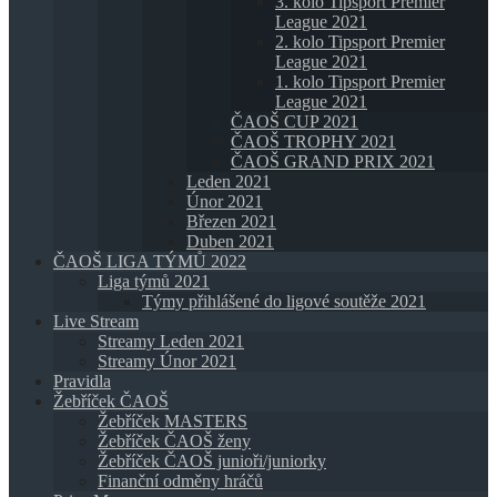
3. kolo Tipsport Premier
League 2021
2. kolo Tipsport Premier
League 2021
1. kolo Tipsport Premier
League 2021
ČAOŠ CUP 2021
ČAOŠ TROPHY 2021
ČAOŠ GRAND PRIX 2021
Leden 2021
Únor 2021
Březen 2021
Duben 2021
ČAOŠ LIGA TÝMŮ 2022
Liga týmů 2021
Týmy přihlášené do ligové soutěže 2021
Live Stream
Streamy Leden 2021
Streamy Únor 2021
Pravidla
Žebříček ČAOŠ
Žebříček MASTERS
Žebříček ČAOŠ ženy
Žebříček ČAOŠ junioři/juniorky
Finanční odměny hráčů