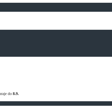
hraje do
8.9.