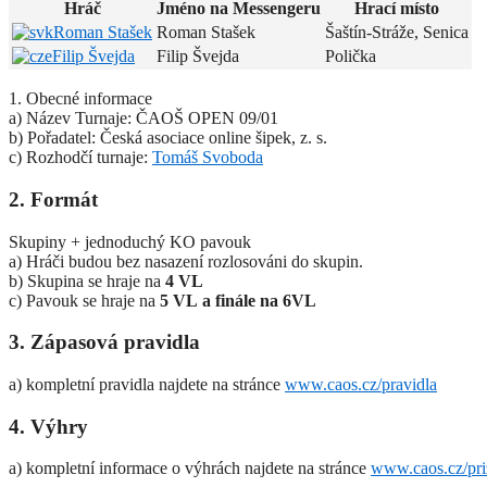
Hráč
Jméno na Messengeru
Hrací místo
Roman Stašek
Roman Stašek
Šaštín-Stráže, Senica
Filip Švejda
Filip Švejda
Polička
1. Obecné informace
a) Název Turnaje: ČAOŠ OPEN 09/01
b) Pořadatel: Česká asociace online šipek, z. s.
c) Rozhodčí turnaje:
Tomáš Svoboda
2. Formát
Skupiny + jednoduchý KO pavouk
a) Hráči budou bez nasazení rozlosováni do skupin.
b) Skupina se hraje na
4 VL
c) Pavouk se hraje na
5 VL
a finále na 6VL
3. Zápasová pravidla
a) kompletní pravidla najdete na stránce
www.caos.cz/pravidla
4. Výhry
a) kompletní informace o výhrách najdete na stránce
www.caos.cz/pr