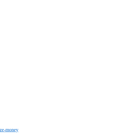
ize-money