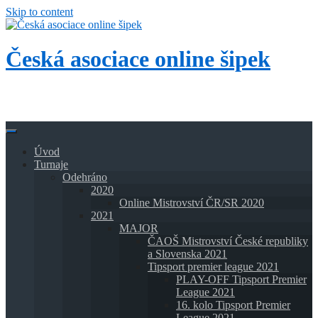
Skip to content
Česká asociace online šipek
Přidej se k nám a buď také online!
Úvod
Turnaje
Odehráno
2020
Online Mistrovství ČR/SR 2020
2021
MAJOR
ČAOŠ Mistrovství České republiky
a Slovenska 2021
Tipsport premier league 2021
PLAY-OFF Tipsport Premier
League 2021
16. kolo Tipsport Premier
League 2021