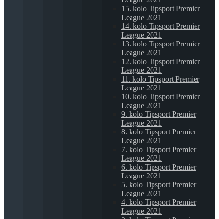
15. kolo Tipsport Premier
League 2021
14. kolo Tipsport Premier
League 2021
13. kolo Tipsport Premier
League 2021
12. kolo Tipsport Premier
League 2021
11. kolo Tipsport Premier
League 2021
10. kolo Tipsport Premier
League 2021
9. kolo Tipsport Premier
League 2021
8. kolo Tipsport Premier
League 2021
7. kolo Tipsport Premier
League 2021
6. kolo Tipsport Premier
League 2021
5. kolo Tipsport Premier
League 2021
4. kolo Tipsport Premier
League 2021