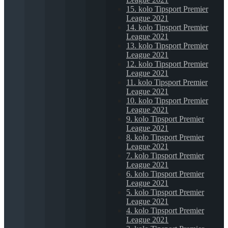
15. kolo Tipsport Premier
League 2021
14. kolo Tipsport Premier
League 2021
13. kolo Tipsport Premier
League 2021
12. kolo Tipsport Premier
League 2021
11. kolo Tipsport Premier
League 2021
10. kolo Tipsport Premier
League 2021
9. kolo Tipsport Premier
League 2021
8. kolo Tipsport Premier
League 2021
7. kolo Tipsport Premier
League 2021
6. kolo Tipsport Premier
League 2021
5. kolo Tipsport Premier
League 2021
4. kolo Tipsport Premier
League 2021