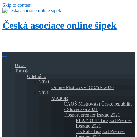
Skip to content
Česká asociace online šipek
Přidej se k nám a buď také online!
Úvod
Turnaje
Odehráno
2020
Online Mistrovství ČR/SR 2020
2021
MAJOR
ČAOŠ Mistrovství České republiky
a Slovenska 2021
Tipsport premier league 2021
PLAY-OFF Tipsport Premier
League 2021
16. kolo Tipsport Premier
League 2021