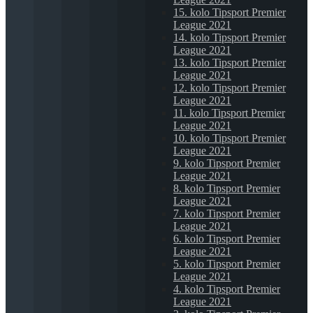
15. kolo Tipsport Premier
League 2021
14. kolo Tipsport Premier
League 2021
13. kolo Tipsport Premier
League 2021
12. kolo Tipsport Premier
League 2021
11. kolo Tipsport Premier
League 2021
10. kolo Tipsport Premier
League 2021
9. kolo Tipsport Premier
League 2021
8. kolo Tipsport Premier
League 2021
7. kolo Tipsport Premier
League 2021
6. kolo Tipsport Premier
League 2021
5. kolo Tipsport Premier
League 2021
4. kolo Tipsport Premier
League 2021