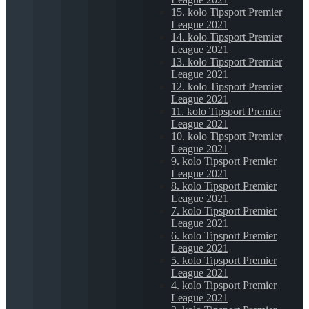
15. kolo Tipsport Premier
League 2021
14. kolo Tipsport Premier
League 2021
13. kolo Tipsport Premier
League 2021
12. kolo Tipsport Premier
League 2021
11. kolo Tipsport Premier
League 2021
10. kolo Tipsport Premier
League 2021
9. kolo Tipsport Premier
League 2021
8. kolo Tipsport Premier
League 2021
7. kolo Tipsport Premier
League 2021
6. kolo Tipsport Premier
League 2021
5. kolo Tipsport Premier
League 2021
4. kolo Tipsport Premier
League 2021