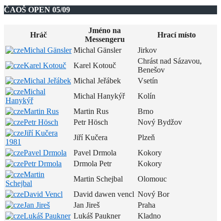
ČAOŠ OPEN 05/09
Jméno na
Hráč
Hrací místo
Messengeru
Michal Gänsler
Michal Gänsler
Jirkov
Chrást nad Sázavou,
Karel Kotouč
Karel Kotouč
Benešov
Michal Jeřábek
Michal Jeřábek
Vsetín
Michal
Michal Hanykýř
Kolín
Hanykýř
Martin Rus
Martin Rus
Brno
Petr Hösch
Petr Hösch
Nový Bydžov
Jiří Kučera
Jiří Kučera
Plzeň
1981
Pavel Drmola
Pavel Drmola
Kokory
Petr Drmola
Drmola Petr
Kokory
Martin
Martin Schejbal
Olomouc
Schejbal
David Vencl
David dawen vencl
Nový Bor
Jan Jireš
Jan Jireš
Praha
Lukáš Paukner
Lukáš Paukner
Kladno