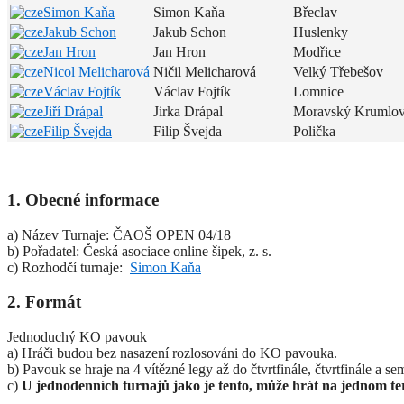
Simon Kaňa
Simon Kaňa
Břeclav
Jakub Schon
Jakub Schon
Huslenky
Jan Hron
Jan Hron
Modřice
Nicol Melicharová
Ničil Melicharová
Velký Třebešov
Václav Fojtík
Václav Fojtík
Lomnice
Jiří Drápal
Jirka Drápal
Moravský Krumlo
Filip Švejda
Filip Švejda
Polička
1. Obecné informace
a) Název Turnaje: ČAOŠ OPEN 04/18
b) Pořadatel: Česká asociace online šipek, z. s.
c) Rozhodčí turnaje:
Simon Kaňa
2. Formát
Jednoduchý KO pavouk
a) Hráči budou bez nasazení rozlosováni do KO pavouka.
b) Pavouk se hraje na 4 vítězné legy až do čtvrtfinále, čtvrtfinále a se
c)
U jednodenních turnajů jako je tento, může
hrát na jednom ter