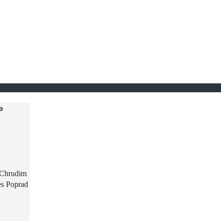
o
 Chrudim
es Poprad