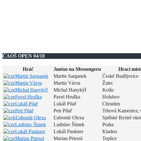
ČAOŠ OPEN 04/18
Hráč
Jméno na Messengeru
Hrací míst
Martin Sarganek
Martin Sarganek
České Budějovice
Martin Vávra
Martin Vávra
Žatec
Michal Hanykýř
Michal Hanykýř
Kolín
Pavel Hruška
Pavel Hruška
Holubov
Lukáš Pilař
Lukáš Pilař
Chrudim
Petr Pilař
Petr Pilař
Trhová Kamenice,
Ľubomír Olexa
Ľubomír Olexa
Spišské Bystré okr
Ladislav Šimek
Ladislav Šimek
Praha
Lukáš Paukner
Lukáš Paukner
Kladno
Marian Priesol
Marian Priesol
Teplice