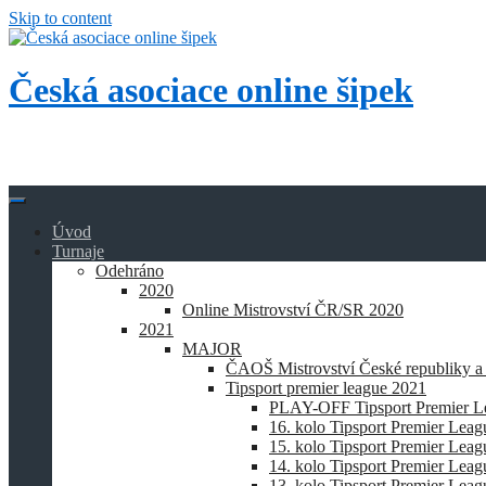
Skip to content
Česká asociace online šipek
Přidej se k nám a buď také online!
Úvod
Turnaje
Odehráno
2020
Online Mistrovství ČR/SR 2020
2021
MAJOR
ČAOŠ Mistrovství České republiky a
Tipsport premier league 2021
PLAY-OFF Tipsport Premier L
16. kolo Tipsport Premier Lea
15. kolo Tipsport Premier Lea
14. kolo Tipsport Premier Lea
13. kolo Tipsport Premier Lea