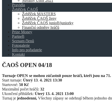
Streamy Únor 2021
Pravidla
Žebříček ČAOŠ
Žebříček MASTERS
Žebříček ČAOŠ ženy
Žebříček ČAOŠ junioři/juniorky
Finanční odměny hráčů
Prize Money
Partneři
Seznam členů
Fotogalerie
Info pro pořadatele
Kontakt
ČAOŠ OPEN 04/18
Turnaje OPEN se mohou zúčastnit pouze hráči, kteří jsou na 71
Start turnaje:
Úterý
13
.
4. 2021 13:30
Startovné:
50
Kč
Maximální počet hráčů:
32
Ukončení přihlášek:
Úterý 13. 4. 2021 13:00
Turnaj je
jednodenní,
Všechny zápasy se odehrají během jednoho dn