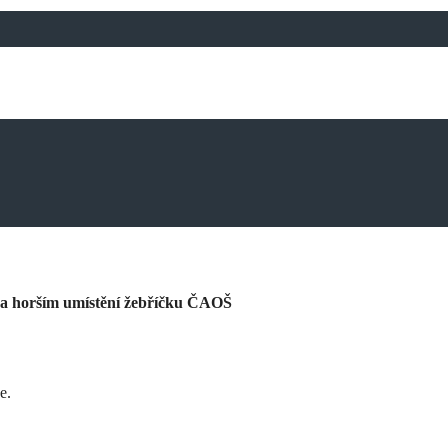
. a horším umístění žebříčku ČAOŠ
e.