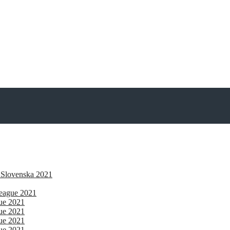
 Slovenska 2021
eague 2021
gue 2021
gue 2021
gue 2021
gue 2021