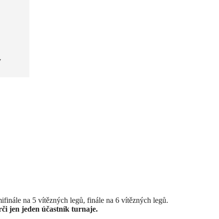
v
mifinále na 5 vítězných legů, finále na 6 vítězných legů.
či jen jeden účastník turnaje
.