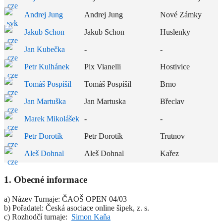
Andrej Jung
Andrej Jung
Nové Zámky
Jakub Schon
Jakub Schon
Huslenky
Jan Kubečka
-
-
Petr Kulhánek
Pix Vianelli
Hostivice
Tomáš Pospíšil
Tomáš Pospíšil
Brno
Jan Martuška
Jan Martuska
Břeclav
Marek Mikolášek
-
-
Petr Dorotík
Petr Dorotík
Trutnov
Aleš Dohnal
Aleš Dohnal
Kařez
1. Obecné informace
a) Název Turnaje: ČAOŠ OPEN 04/03
b) Pořadatel: Česká asociace online šipek, z. s.
c) Rozhodčí turnaje:
Simon Kaňa