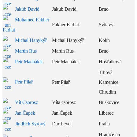
Jakub David
Jakub David
Brno
Mohamed Fakher
Fakher Farhat
Svitavy
Farhat
Michal Hanykýř
Michal Hanykýř
Kolín
Martin Rus
Martin Rus
Brno
Petr Machálek
Petr Machálek
Hošťálková
Trhová
Petr Pilař
Petr Pilař
Kamenice,
Chrudim
Vít Csorosz
Víta csorosz
Buškovice
Jan Čapek
Jan Čapek
Liberec
Jindřich Syrový
DartLevel
Praha
Hranice na