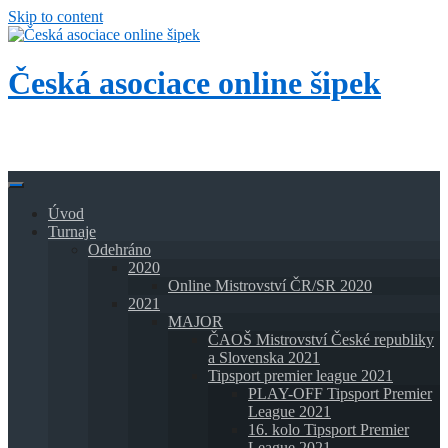
Skip to content
Česká asociace online šipek
Přidej se k nám a buď také online!
Úvod
Turnaje
Odehráno
2020
Online Mistrovství ČR/SR 2020
2021
MAJOR
ČAOŠ Mistrovství České republiky
a Slovenska 2021
Tipsport premier league 2021
PLAY-OFF Tipsport Premier
League 2021
16. kolo Tipsport Premier
League 2021