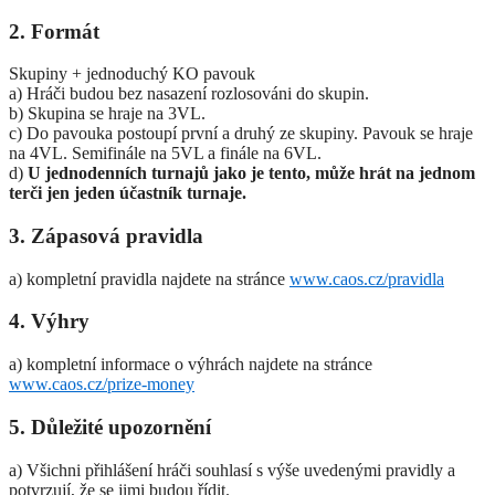
2. Formát
Skupiny + jednoduchý KO pavouk
a) Hráči budou bez nasazení rozlosováni do skupin.
b) Skupina se hraje na 3VL.
c) Do pavouka postoupí první a druhý ze skupiny. Pavouk se hraje
na 4VL. Semifinále na 5VL a finále na 6VL.
d)
U jednodenních turnajů jako je tento, může
hrát na jednom
terči jen jeden účastník turnaje
.
3. Zápasová pravidla
a) kompletní pravidla najdete na stránce
www.caos.cz/pravidla
4. Výhry
a) kompletní informace o výhrách najdete na stránce
www.caos.cz/prize-money
5. Důležité upozornění
a) Všichni přihlášení hráči souhlasí s výše uvedenými pravidly a
potvrzují, že se jimi budou řídit.