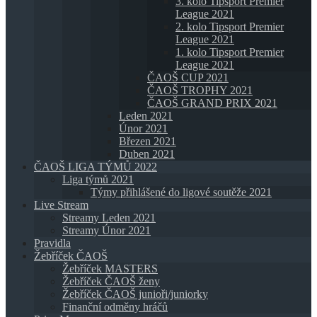
3. kolo Tipsport Premier
League 2021
2. kolo Tipsport Premier
League 2021
1. kolo Tipsport Premier
League 2021
ČAOŠ CUP 2021
ČAOŠ TROPHY 2021
ČAOŠ GRAND PRIX 2021
Leden 2021
Únor 2021
Březen 2021
Duben 2021
ČAOŠ LIGA TÝMŮ 2022
Liga týmů 2021
Týmy přihlášené do ligové soutěže 2021
Live Stream
Streamy Leden 2021
Streamy Únor 2021
Pravidla
Žebříček ČAOŠ
Žebříček MASTERS
Žebříček ČAOŠ ženy
Žebříček ČAOŠ junioři/juniorky
Finanční odměny hráčů