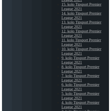
15. kolo Tipsport Premier
League 2021
14. kolo Tipsport Premier
League 2021
13. kolo Tipsport Premier
League 2021
12. kolo Tipsport Premier
League 2021
11. kolo Tipsport Premier
League 2021
10. kolo Tipsport Premier
League 2021
9. kolo Tipsport Premier
League 2021
8. kolo Tipsport Premier
League 2021
7. kolo Tipsport Premier
League 2021
6. kolo Tipsport Premier
League 2021
5. kolo Tipsport Premier
League 2021
4. kolo Tipsport Premier
League 2021