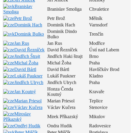
Branislav
Branislav Smoliga
Chvaletice
Smoliga
Petr Brož
Petr Brož
Mělník
Dominik Hach
Dominik Hach
Varnsdorf
Dominik Dindo
Dominik Bulko
Trenčín
Bulko
Jan Rus
Jan Rus
Modřice
David Řezníček
David Řezníček
Ústí nad Labem
Jindřich Štrajt
Jindřich Haki štrajt
Brno
Michal Žoha
Michal Žoha
Praha
David Bártl
David Bártl
Havlíčkův Brod
Lukáš Paukner
Lukáš Paukner
Kladno
Jindřich Ulrych
Jindřich Ulrych
Praha
Honza Čenda
Jan Koutný
Kravaře
Koutný
Marian Priesol
Marian Priesol
Teplice
Václav Kučera
Václav Kučera
Stenovice
Miroslav
Mirek Příkazský
Mikulov
Příkazský
Ondřej Hudik
Ondra Hudik
Radovesice
Peter Miščík
Peter Miščík
Bratislava