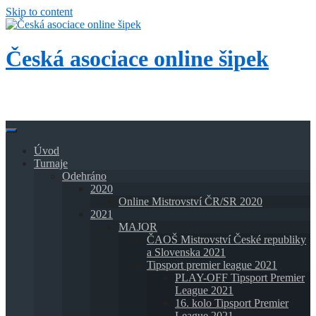
Skip to content
Česká asociace online šipek
Přidej se k nám a buď také online!
Úvod
Turnaje
Odehráno
2020
Online Mistrovství ČR/SR 2020
2021
MAJOR
ČAOŠ Mistrovství České republiky
a Slovenska 2021
Tipsport premier league 2021
PLAY-OFF Tipsport Premier
League 2021
16. kolo Tipsport Premier
League 2021