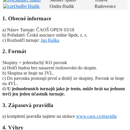
Ondřej Hudik
Ondra Hudik
Radovesice
1. Obecné informace
a) Název Turnaje: ČAOŠ OPEN 03/18
b) Pořadatel: Česká asociace online šipek, z. s.
c) Rozhodčí turnaje:
Jan Raška
2. Formát
Skupiny + jednoduchý KO pavouk
a) Hráči budou bez nasazení rozlosováni do skupin.
b) Skupina se hraje na 3VL.
c) Do pavouka postoupí první a druhý ze skupiny. Pavouk se hraje
na 4VL.
d)
U jednodenních turnajů jako je tento, může
hrát na jednom
terči jen jeden účastník turnaje
.
3. Zápasová pravidla
a) kompletní pravidla najdete na stránce
www.caos.cz/pravidla
4. Výhry