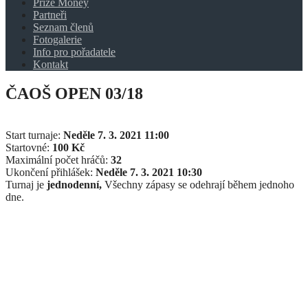
Prize Money
Partneři
Seznam členů
Fotogalerie
Info pro pořadatele
Kontakt
ČAOŠ OPEN 03/18
Start turnaje:
Neděle 7. 3. 2021 11:00
Startovné:
100 Kč
Maximální počet hráčů:
32
Ukončení přihlášek:
Neděle 7. 3. 2021
10:30
Turnaj je
jednodenní,
Všechny zápasy se odehrají během jednoho
dne.