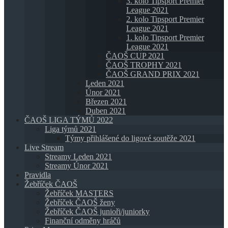
3. kolo Tipsport Premier
League 2021
2. kolo Tipsport Premier
League 2021
1. kolo Tipsport Premier
League 2021
ČAOŠ CUP 2021
ČAOŠ TROPHY 2021
ČAOŠ GRAND PRIX 2021
Leden 2021
Únor 2021
Březen 2021
Duben 2021
ČAOŠ LIGA TÝMŮ 2022
Liga týmů 2021
Týmy přihlášené do ligové soutěže 2021
Live Stream
Streamy Leden 2021
Streamy Únor 2021
Pravidla
Žebříček ČAOŠ
Žebříček MASTERS
Žebříček ČAOŠ ženy
Žebříček ČAOŠ junioři/juniorky
Finanční odměny hráčů