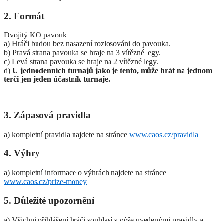
2. Formát
Dvojitý KO pavouk
a) Hráči budou bez nasazení rozlosováni do pavouka.
b) Pravá strana pavouka se hraje na 3 vítězné legy.
c) Levá strana pavouka se hraje na 2 vítězné legy.
d)
U jednodenních turnajů jako je tento, může
hrát na jednom
terči jen jeden účastník turnaje
.
3. Zápasová pravidla
a) kompletní pravidla najdete na stránce
www.caos.cz/pravidla
4. Výhry
a) kompletní informace o výhrách najdete na stránce
www.caos.cz/prize-money
5. Důležité upozornění
a) Všichni přihlášení hráči souhlasí s výše uvedenými pravidly a