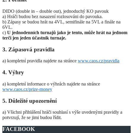
DIDO (double in – double out), jednoduchý KO pavouk
a) Hráči budou bez nasazení rozlosováni do pavouka.
b) Zápasy se budou hrát na 4VL, semifinále na 5VL a finále na
6VL.
c)
U jednodenních turnajů jako je tento, může
hrát na jednom
terči jen jeden účastník turnaje
.
3. Zápasová pravidla
a) kompletní pravidla najdete na stránce
www.caos.cz/pravidla
4. Výhry
a) kompletní informace o výhrách najdete na stránce
www.caos.cz/prize-money
5. Důležité upozornění
a) Všichni přihlášení hráči souhlasí s výše uvedenými pravidly a
potvrzují, že se jimi budou řídit.
FACEBOOK