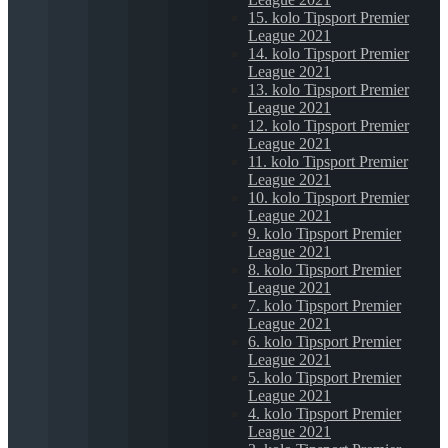
15. kolo Tipsport Premier
League 2021
14. kolo Tipsport Premier
League 2021
13. kolo Tipsport Premier
League 2021
12. kolo Tipsport Premier
League 2021
11. kolo Tipsport Premier
League 2021
10. kolo Tipsport Premier
League 2021
9. kolo Tipsport Premier
League 2021
8. kolo Tipsport Premier
League 2021
7. kolo Tipsport Premier
League 2021
6. kolo Tipsport Premier
League 2021
5. kolo Tipsport Premier
League 2021
4. kolo Tipsport Premier
League 2021