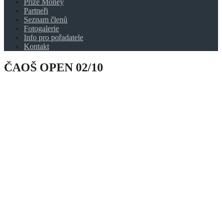
Prize Money
Partneři
Seznam členů
Fotogalerie
Info pro pořadatele
Kontakt
ČAOŠ OPEN 02/10