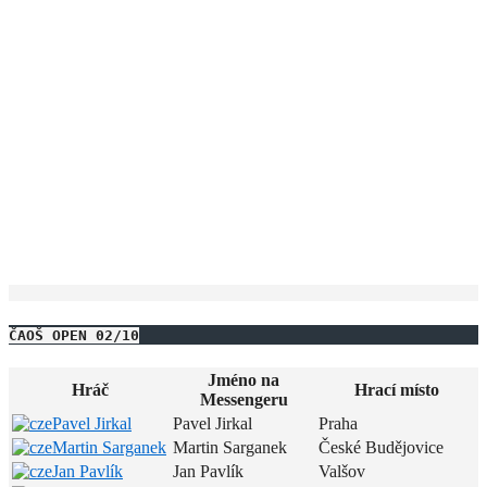
ČAOŠ OPEN 02/10
Jméno na
Hráč
Hrací místo
Messengeru
Pavel Jirkal
Pavel Jirkal
Praha
Martin Sarganek
Martin Sarganek
České Budějovice
Jan Pavlík
Jan Pavlík
Valšov