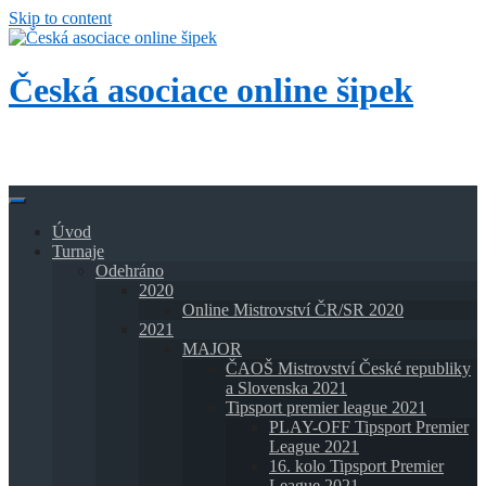
Skip to content
Česká asociace online šipek
Přidej se k nám a buď také online!
Úvod
Turnaje
Odehráno
2020
Online Mistrovství ČR/SR 2020
2021
MAJOR
ČAOŠ Mistrovství České republiky
a Slovenska 2021
Tipsport premier league 2021
PLAY-OFF Tipsport Premier
League 2021
16. kolo Tipsport Premier
League 2021