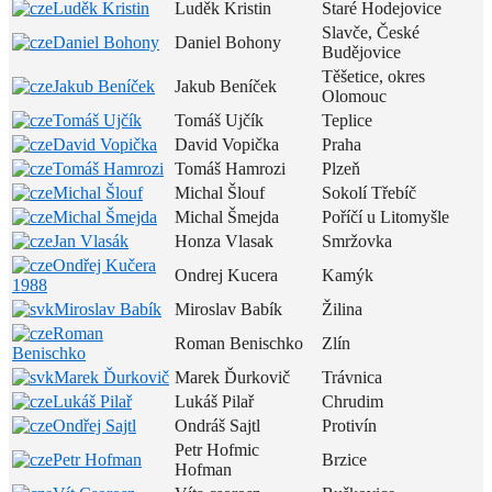
Luděk Kristin
Luděk Kristin
Staré Hodejovice
Slavče, České
Daniel Bohony
Daniel Bohony
Budějovice
Těšetice, okres
Jakub Beníček
Jakub Beníček
Olomouc
Tomáš Ujčík
Tomáš Ujčík
Teplice
David Vopička
David Vopička
Praha
Tomáš Hamrozi
Tomáš Hamrozi
Plzeň
Michal Šlouf
Michal Šlouf
Sokolí Třebíč
Michal Šmejda
Michal Šmejda
Poříčí u Litomyšle
Jan Vlasák
Honza Vlasak
Smržovka
Ondřej Kučera
Ondrej Kucera
Kamýk
1988
Miroslav Babík
Miroslav Babík
Žilina
Roman
Roman Benischko
Zlín
Benischko
Marek Ďurkovič
Marek Ďurkovič
Trávnica
Lukáš Pilař
Lukáš Pilař
Chrudim
Ondřej Sajtl
Ondráš Sajtl
Protivín
Petr Hofmic
Petr Hofman
Brzice
Hofman