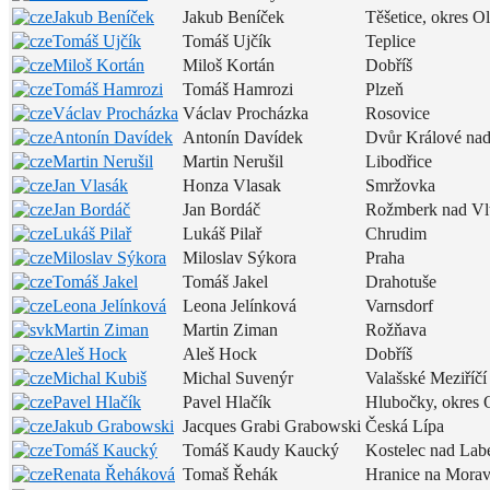
Jakub Beníček
Jakub Beníček
Těšetice, okres 
Tomáš Ujčík
Tomáš Ujčík
Teplice
Miloš Kortán
Miloš Kortán
Dobříš
Tomáš Hamrozi
Tomáš Hamrozi
Plzeň
Václav Procházka
Václav Procházka
Rosovice
Antonín Davídek
Antonín Davídek
Dvůr Králové na
Martin Nerušil
Martin Nerušil
Libodřice
Jan Vlasák
Honza Vlasak
Smržovka
Jan Bordáč
Jan Bordáč
Rožmberk nad Vl
Lukáš Pilař
Lukáš Pilař
Chrudim
Miloslav Sýkora
Miloslav Sýkora
Praha
Tomáš Jakel
Tomáš Jakel
Drahotuše
Leona Jelínková
Leona Jelínková
Varnsdorf
Martin Ziman
Martin Ziman
Rožňava
Aleš Hock
Aleš Hock
Dobříš
Michal Kubiš
Michal Suvenýr
Valašské Meziříčí
Pavel Hlačík
Pavel Hlačík
Hlubočky, okres
Jakub Grabowski
Jacques Grabi Grabowski
Česká Lípa
Tomáš Kaucký
Tomáš Kaudy Kaucký
Kostelec nad La
Renata Řeháková
Tomaš Řehák
Hranice na Mora