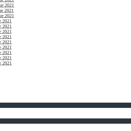
gue 2021
gue 2021
gue 2021
e 2021
e 2021
e 2021
e 2021
e 2021
e 2021
e 2021
e 2021
e 2021